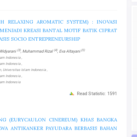
H RELAXING AROMATIC SYSTEM) : INOVASI
ENJADI KREASI BANTAL MOTIF BATIK CIPRAT
ASIS SOCIO ENTREPRENEURSHIP
(3)
(4)
(5)
 Widyarani
, Muhammad Rizal
, Eva Altayani
lam Indonesia ,
lam Indonesia ,
 Universitas Islam Indonesia ,
lam Indonesia ,
slam Indonesia
Read Statistic:
1591
NG (EURYCAULON CINEREUM) KHAS BANGKA
AWA ANTIKANKER PAYUDARA BERBASIS BAHAN