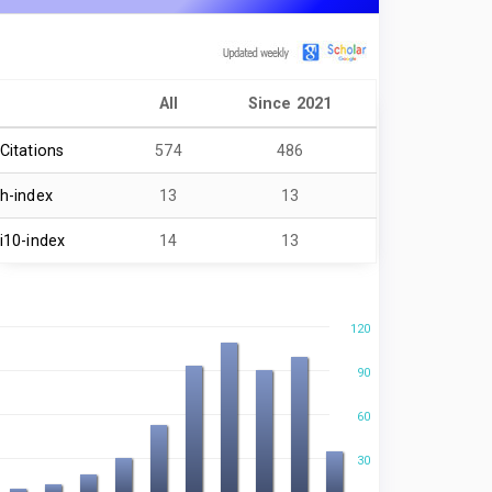
All
Since 2021
Citations
574
486
h-index
13
13
i10-index
14
13
120
90
60
30