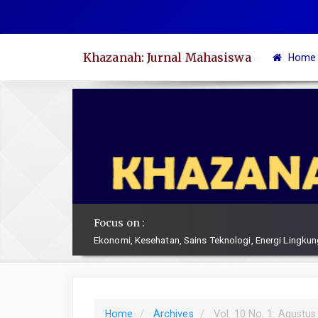
Quick
jump
to
Khazanah: Jurnal Mahasiswa
Home
page
content
Main
Navigation
Main
Content
Sidebar
Focus on :
Ekonomi, Kesehatan, Sains Teknologi, Energi Lingkun
Home
Archives
Vol. 10 No. 1: Agustus