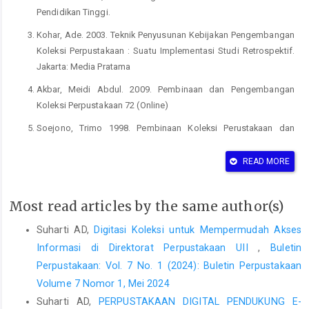
Pendidikan Tinggi.
Kohar, Ade. 2003. Teknik Penyusunan Kebijakan Pengembangan
Koleksi Perpustakaan : Suatu Implementasi Studi Retrospektif.
Jakarta: Media Pratama
Akbar, Meidi Abdul. 2009. Pembinaan dan Pengembangan
Koleksi Perpustakaan 72 (Online)
Soejono, Trimo 1998. Pembinaan Koleksi Perustakaan dan
Pengetahuan Literatur. Medan: Pembinaan Perpustakaan
Sumatera Utara
READ MORE
Sutarno NS. 2006. Perpustakaan dan Masyarakat, Yogyakarta:
Sagung Seto.
Most read articles by the same author(s)
Wiji Suwarno, 2007, Dasar-dasar Ilmu Perpustakaan: Sebuah
Suharti AD,
Digitasi Koleksi untuk Mempermudah Akses
Pendekatan Praktis, Yogyakarta, Ar-Ruzz.
Informasi di Direktorat Perpustakaan UII
,
Buletin
Yulia, Yuyu. 1993. Pengadaan Bahan perpustakaan. Jakarta :
Perpustakaan: Vol. 7 No. 1 (2024): Buletin Perpustakaan
Universitas Terbuka
Volume 7 Nomor 1, Mei 2024
Suharti AD,
PERPUSTAKAAN DIGITAL PENDUKUNG E-