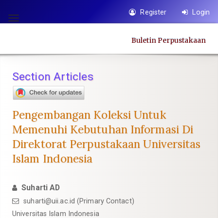
Quick
Register
Login
jump
Toggle
to
navigation
Buletin Perpustakaan
page
content
Main
Section Articles
Navigation
Main
Content
Pengembangan Koleksi Untuk
Sidebar
Memenuhi Kebutuhan Informasi Di
Direktorat Perpustakaan Universitas
Islam Indonesia
Suharti AD
suharti@uii.ac.id
(Primary Contact)
Universitas Islam Indonesia