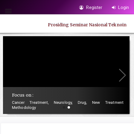
Quick
Register
Login
jump
Toggle
to
navigation
Prosiding Seminar Nasional Teknoin
page
content
Main
Navigation
Main
Content
Sidebar
Focus on :
Cancer Treatment, Neurology, Drug, New Treatment
Methodology