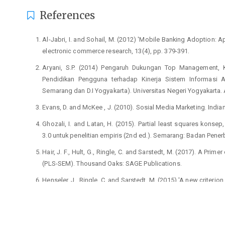
References
Al-Jabri, I. and Sohail, M. (2012) 'Mobile Banking Adoption: Ap
electronic commerce research, 13(4), pp. 379-391.
Aryani, S.P. (2014) Pengaruh Dukungan Top Management,
Pendidikan Pengguna terhadap Kinerja Sistem Informasi 
Semarang dan D.I Yogyakarta). Universitas Negeri Yogyakarta. 
Evans, D. and McKee , J. (2010). Sosial Media Marketing. Indiana
Ghozali, I. and Latan, H. (2015). Partial least squares kons
3.0 untuk penelitian empiris (2nd ed.). Semarang: Badan Pener
Hair, J. F., Hult, G., Ringle, C. and Sarstedt, M. (2017). A Pri
(PLS-SEM). Thousand Oaks: SAGE Publications.
Henseler, J., Ringle, C. and Sarstedt, M. (2015) 'A new criterio
strutural equation modeling', Journal of the Academy of Market
Harahap, S. (2011). Teori Akuntansi dan Manajemen. Edisi Revisi
Khatulistiwa, D.P. (2021) Anteseden Penggunaan Media Sosi