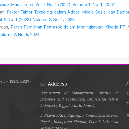
Dampaknya Bagi Kinerja UMK di Yogyakarta', Selekta Manaje
is & Manajemen: Vol. 1 No. 1 (2022): Volume 1, No. 1, 2022
208-221.
wan,
Faktor-Faktor Teknologi dalam Adopsi Media Sosial dan Dam
. 2 No. 1 (2023): Volume 2, No. 1, 2023
Supriyanto, A. (2016) 'Dampak Media Sosial Pada Perkemba
pp. 100-109.
awan,
Peran Pemilihan Pemasok dalam Meningkatkan Kinerja PT
Volume 2, No. 6, 2024
Tajudeen, F. P., Jaafar, N. I. and Ainin, S. (2018) 'Und
organizations', Journal Information and Management, 55(3), p
en - ISSN. 2829-
Address
Department of Management, Faculty of
E
Business and Economics, Universitas Islam
T
Indonesia, Yogyakarta, Indonesia
E
Jl. Prawiro Kuat, Ngringin, Condongcatur, Kec.
Depok, Kabupaten Sleman, Daerah Istimewa
Yogyakarta 55283