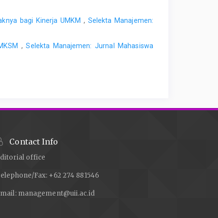
men: Jurnal Mahasiswa Bisnis & Manajemen, 1(1), pp.
paknya bagi Kinerja UMKM
,
Selekta Manajemen:
ngan UMKM', Jurnal Riset Manajemen dan Akuntansi ,
. MKSM
,
Selekta Manajemen: Jurnal Mahasiswa
erstanding the impact of social media usage among
p. 308-321.
Contact Info
ditorial office
elephone/Fax: +62 274 881546
mail:
management@uii.ac.id