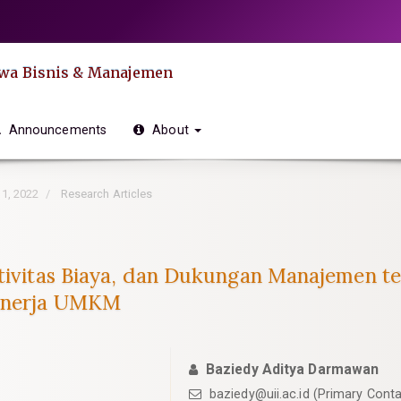
swa Bisnis & Manajemen
Announcements
About
 1, 2022
Research Articles
ektivitas Biaya, dan Dukungan Manajemen 
Kinerja UMKM
Baziedy Aditya Darmawan
baziedy@uii.ac.id
(Primary Conta