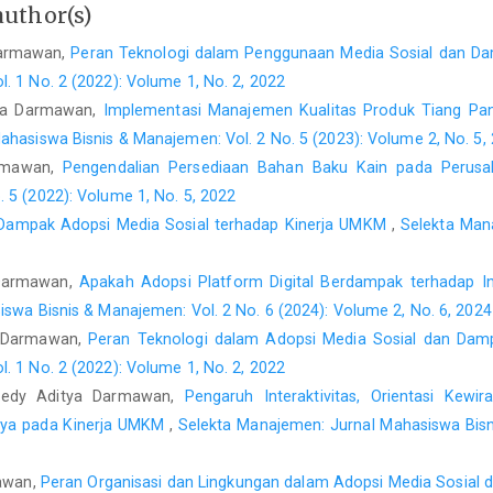
author(s)
dan Kecil (UMK) di Kota Bontang Provinsi Kalimantan Ti
https://dspace.uii.ac.id/bitstream/handle/123456789/33359/
Darmawan,
Peran Teknologi dalam Penggunaan Media Sosial dan 
. 1 No. 2 (2022): Volume 1, No. 2, 2022
Kinyua, (2013) 'The Social Media and Entrepreneurship Grow
tya Darmawan,
Implementasi Manajemen Kualitas Produk Tiang Pan
Science, 3(10), pp. 213-227.
hasiswa Bisnis & Manajemen: Vol. 2 No. 5 (2023): Volume 2, No. 5,
Komara, A. (2005) 'Analisis Faktor-Faktor yang Mempengaruhi 
armawan,
Pengendalian Persediaan Bahan Baku Kain pada Perus
Akuntansi VIII, pp. 836-848.
 5 (2022): Volume 1, No. 5, 2022
Michaelidou, N., Siamagka, N. T. and Christodoulides, G. (20
Dampak Adopsi Media Sosial terhadap Kinerja UMKM
,
Selekta Man
marketing: an exploratory investigation of small and medium 
pp. 1153-1159.
 Darmawan,
Apakah Adopsi Platform Digital Berdampak terhadap I
Ong, D. (2020) 'Analisa Penggunaan Sistem Sosial Media
swa Bisnis & Manajemen: Vol. 2 No. 6 (2024): Volume 2, No. 6, 2024
UMKM', Jurnal Teknologi Informasi , 15(2), pp.1-26.
a Darmawan,
Peran Teknologi dalam Adopsi Media Sosial dan Dam
Roberts, D. L., Piller, F. and Lüttgens, D. (2016) 'Mapping t
. 1 No. 2 (2022): Volume 1, No. 2, 2022
Social Media in Explaning Innovation', Journal of Product Inn
iedy Aditya Darmawan,
Pengaruh Interaktivitas, Orientasi Kewi
Rustiana, Y. (2018) 'Persepsi Digital Dependent terha
nya pada Kinerja UMKM
,
Selekta Manajemen: Jurnal Mahasiswa Bisn
Ekonominya', Jurnal Ilmu Komunikasi,15(1), pp. 17-32.
Sakti, T. E. dan Darmawan, B. A. (2022) 'Peran Organis
mawan,
Peran Organisasi dan Lingkungan dalam Adopsi Media Sosial 