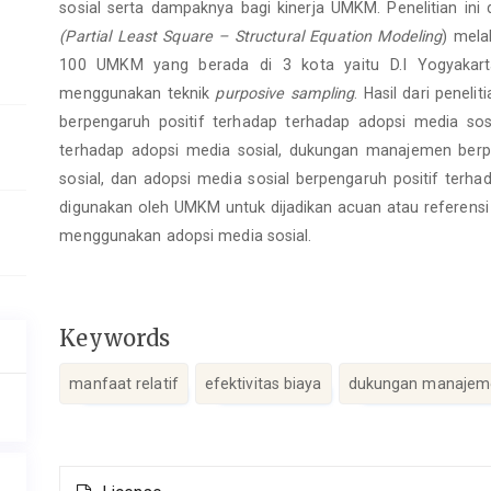
sosial serta dampaknya bagi kinerja UMKM. Penelitian i
(Partial Least Square – Structural Equation Modeling
) mela
100 UMKM yang berada di 3 kota yaitu D.I Yogyakarta
menggunakan teknik
purposive sampling
. Hasil dari penel
berpengaruh positif terhadap terhadap adopsi media sosia
terhadap adopsi media sosial, dukungan manajemen berp
sosial, dan adopsi media sosial berpengaruh positif terhad
digunakan oleh UMKM untuk dijadikan acuan atau refere
menggunakan adopsi media sosial.
Keywords
manfaat relatif
efektivitas biaya
dukungan manajem
Article