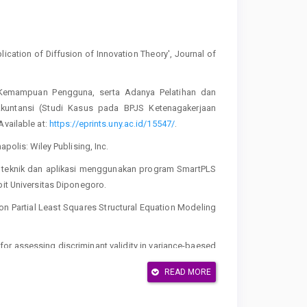
lication of Diffusion of Innovation Theory', Journal of
 Kemampuan Pengguna, serta Adanya Pelatihan dan
Akuntansi (Studi Kasus pada BPJS Ketenagakerjaan
Available at:
https://eprints.uny.ac.id/15547/
.
polis: Wiley Publising, Inc.
ep, teknik dan aplikasi menggunakan program SmartPLS
bit Universitas Diponegoro.
mer on Partial Least Squares Structural Equation Modeling
n for assessing discriminant validity in variance-baesed
ing, 43(1), pp. 115-135.
READ MORE
. Jakarta: Rajawali Pers.
al dan Dampaknya terhadap Kinerja pada Usaha Mikro