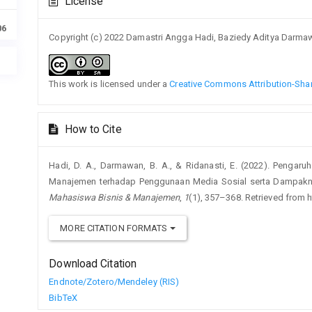
License
Details
06
Copyright (c) 2022 Damastri Angga Hadi, Baziedy Aditya Darma
This work is licensed under a
Creative Commons Attribution-Share
How to Cite
Hadi, D. A., Darmawan, B. A., & Ridanasti, E. (2022). Pengaru
Manajemen terhadap Penggunaan Media Sosial serta Dampakn
Mahasiswa Bisnis & Manajemen
,
1
(1), 357–368. Retrieved from h
MORE CITATION FORMATS
Download Citation
Endnote/Zotero/Mendeley (RIS)
BibTeX