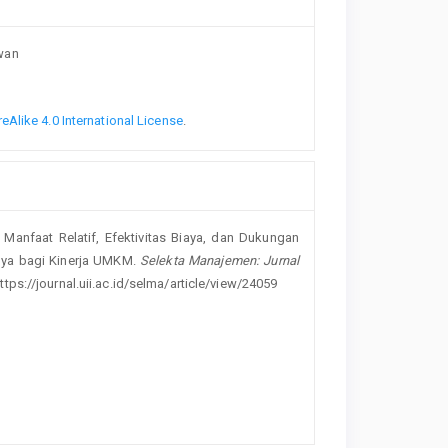
wan
Alike 4.0 International License
.
h Manfaat Relatif, Efektivitas Biaya, dan Dukungan
ya bagi Kinerja UMKM.
Selekta Manajemen: Jurnal
ttps://journal.uii.ac.id/selma/article/view/24059