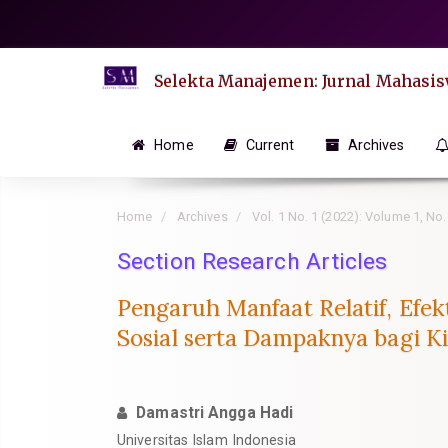
Quick
jump
to
Selekta Manajemen: Jurnal Mahasi
page
content
Main
Home
Current
Archives
Navigation
Main
Home
Archives
Vol. 1 No. 1 (2022): Volume 1, No.
Content
Sidebar
Section Research Articles
Pengaruh Manfaat Relatif, Ef
Sosial serta Dampaknya bagi 
Damastri Angga Hadi
Universitas Islam Indonesia