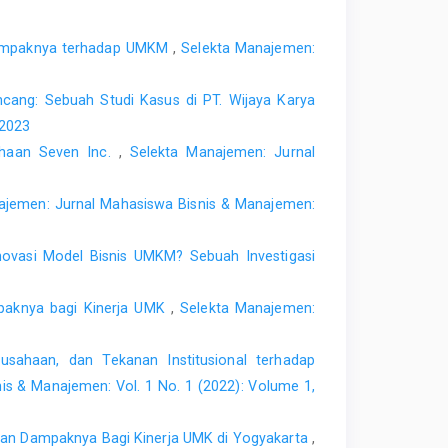
mur. Universitas Islam Indonesia. Available at:
17311299
Dimas Putra Khatulistiwa.pdf?sequence=1.
Dampaknya terhadap UMKM
,
Selekta Manajemen:
th', International Journal of Humanities and Social
cang: Sebuah Studi Kasus di PT. Wijaya Karya
 2023
Kinerja Sistem Informasi Akuntansi', Jurnal Nasional
ahaan Seven Inc.
,
Selekta Manajemen: Jurnal
11) 'Usage, barriers and measurement of social media
ajemen: Jurnal Mahasiswa Bisnis & Manajemen:
B2B brands', Industrial Marketing Management, 40(7),
novasi Model Bisnis UMKM? Sebuah Investigasi
 Terhadap Dampak Pemasaran Penjualan Produk Pada
paknya bagi Kinerja UMK
,
Selekta Manajemen:
he Impact of Social Media for Innovation: The Role of
ovation Management, 33(S1), pp. 117-135.
rausahaan, dan Tekanan Institusional terhadap
dap Pemanfaatan Media Sosial dan Dampak Sosial
is & Manajemen: Vol. 1 No. 1 (2022): Volume 1,
asi dan Lingkungan dalam Adopsi Media Sosial dan
dan Dampaknya Bagi Kinerja UMK di Yogyakarta
,