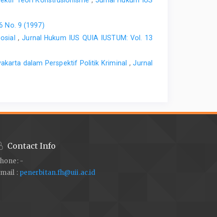
6 No. 9 (1997)
Sosial
,
Jurnal Hukum IUS QUIA IUSTUM: Vol. 13
akarta dalam Perspektif Politik Kriminal
,
Jurnal
Contact Info
hone: -
mail :
penerbitan.fh@uii.ac.id