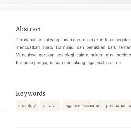
Main
Abstract
Article
Perubahan sosial yang sudah dan masih akan terus berjalan,
Content
mencuatkan suatu formulasi dan pemikiran baru tenta
Munculnya gerakan sosiologi dalam hukum atau sociolo
terhadap pengagum dan pendukung legal exclusivisme.
Keywords
sosiologi
vis a vis
legal exclusivisme
perubahan so
Article