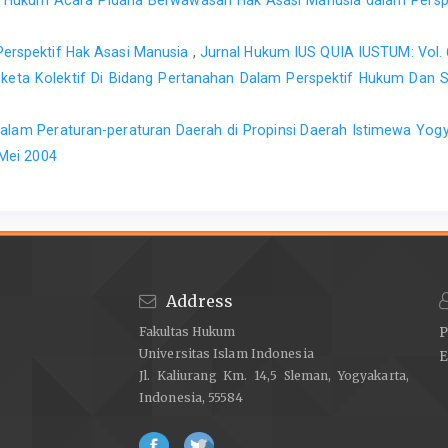
erspektif Hak Asasi Manusia
,
Jurnal Hukum IUS QUIA IUSTUM: Vol. 
gketa Kolektif Di Bidang Pertanahan Dalam Perspektif Hukum Dan 
 dalam Peraturan-peraturan Daerah di Propinsi Daerah Istimewa Yogy
 Mei 2004
Address
Fakultas Hukum
P
Universitas Islam Indonesia
E
Jl. Kaliurang Km. 14,5 Sleman, Yogyakarta,
Indonesia, 55584