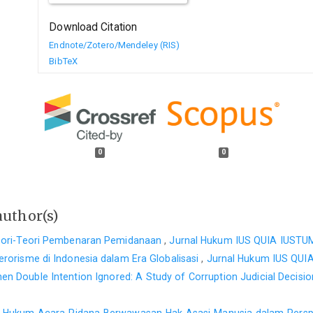
Download Citation
Endnote/Zotero/Mendeley (RIS)
BibTeX
0
0
author(s)
 Teori-Teori Pembenaran Pemidanaan
,
Jurnal Hukum IUS QUIA IUSTUM:
Terorisme di Indonesia dalam Era Globalisasi
,
Jurnal Hukum IUS QUIA
en Double Intention Ignored: A Study of Corruption Judicial Decisi
Hukum Acara Pidana Berwawasan Hak Asasi Manusia dalam Perspe