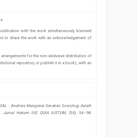
s:
t publication with the work simultaneously licensed
ers to share the work with an acknowledgement of
l arrangements for the non-exclusive distribution of
titutional repository or publish it in a book), with an
L - Analisis Mengenai Gerakan Sosiologi dalaih
a.
Jurnal Hukum IUS QUIA IUSTUM
,
2
(4), 54–58.