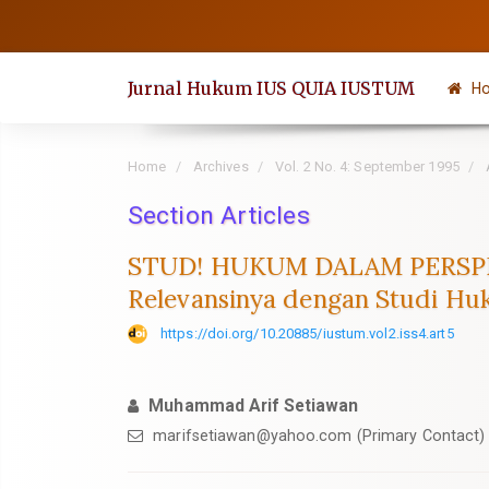
Quick
jump
to
Jurnal Hukum IUS QUIA IUSTUM
H
page
content
Main
Home
Archives
Vol. 2 No. 4: September 1995
Navigation
Section Articles
Main
Content
STUD! HUKUM DALAM PERSPEKTI
Sidebar
Relevansinya dengan Studi Hu
https://doi.org/10.20885/iustum.vol2.iss4.art5
Muhammad Arif Setiawan
marifsetiawan@yahoo.com
(Primary Contact)