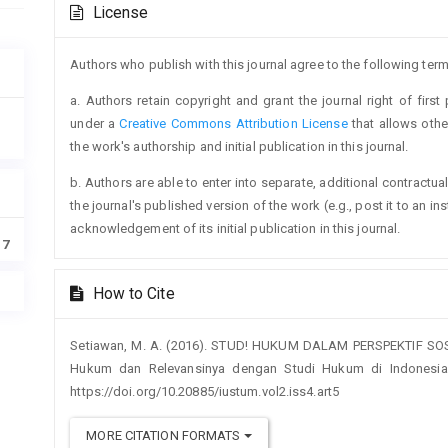
License
Details
Authors who publish with this journal agree to the following term
a. Authors retain copyright and grant the journal right of firs
under a
Creative Commons Attribution License
that allows oth
the work's authorship and initial publication in this journal.
b. Authors are able to enter into separate, additional contractua
the journal's published version of the work (e.g., post it to an ins
acknowledgement of its initial publication in this journal.
17
How to Cite
Setiawan, M. A. (2016). STUD! HUKUM DALAM PERSPEKTIF SOSIA
Hukum dan Relevansinya dengan Studi Hukum di Indonesi
https://doi.org/10.20885/iustum.vol2.iss4.art5
MORE CITATION FORMATS