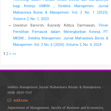
bagi Kinerja UMKM
,
Selekta Manajemen: Jurnal
Mahasiswa Bisnis & Manajemen: Vol. 2 No. 1 (2023):
Volume 2, No. 1, 2023
Uswatun Baroroh, Baziedy Aditya Darmawan,
Peran
Pemilihan Pemasok dalam Meningkatkan Kinerja PT.
MKSM
,
Selekta Manajemen: Jurnal Mahasiswa Bisnis &
Manajemen: Vol. 2 No. 6 (2024): Volume 2, No. 6, 2024
1
2
>
>>
Selekta Manajemen: Jurnal Mahasiswa Bisnis & Manajemen -
ISSN. 2829-7547
Address
Department of Management, Faculty of Business and Economics,