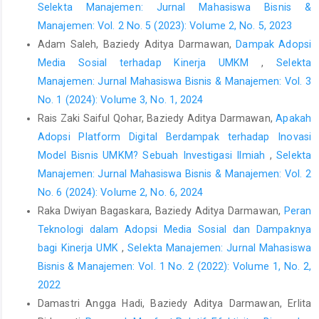
Transaction on Management (ATM), 3(2), pp. 126-130.
Selekta Manajemen: Jurnal Mahasiswa Bisnis &
Manajemen: Vol. 2 No. 5 (2023): Volume 2, No. 5, 2023
Jacobs, F. R. & Chase, B. R., 2016. Manajemen Operasi dan
Adam Saleh, Baziedy Aditya Darmawan,
Dampak Adopsi
Rantai Pasokan. Jakarta Selatan: Salemba Empat.
Media Sosial terhadap Kinerja UMKM
,
Selekta
Mahmuda, Q. A. & Agustin, W. S., 2020. Analisis Pengendalian
Manajemen: Jurnal Mahasiswa Bisnis & Manajemen: Vol. 3
Internal Persediaan Bahan Baku terhadap Aktivitas Produksi.
No. 1 (2024): Volume 3, No. 1, 2024
Jurnal Mahasiswa Akuntansi (JAMAK).
Rais Zaki Saiful Qohar, Baziedy Aditya Darmawan,
Apakah
Nazir, M., 2009. Metode Penelitian. Bogor: Ghalia Indonesia.
Adopsi Platform Digital Berdampak terhadap Inovasi
Nugroho, A. W., Widhianggitasari, R., Priadi, D. F. & Laksono, P.
Model Bisnis UMKM? Sebuah Investigasi Ilmiah
,
Selekta
W., 2016. Penerapan Metode Analytic Network Process (ANP)
Manajemen: Jurnal Mahasiswa Bisnis & Manajemen: Vol. 2
untuk Mengatasi Keterlambatan Pengadaan Barang pada
No. 6 (2024): Volume 2, No. 6, 2024
Bagian Umum di PT Solo Grafika Utama. Jurnal Performa, 15(2),
Raka Dwiyan Bagaskara, Baziedy Aditya Darmawan,
Peran
pp. 137-145.
Teknologi dalam Adopsi Media Sosial dan Dampaknya
Sugeng, B., 2020. Fundamental Metodologi Penelitian
bagi Kinerja UMK
,
Selekta Manajemen: Jurnal Mahasiswa
Kuantitatif (Eksplanatif). 1 penyunt. Sleman: Deepublish.
Bisnis & Manajemen: Vol. 1 No. 2 (2022): Volume 1, No. 2,
2022
Damastri Angga Hadi, Baziedy Aditya Darmawan, Erlita