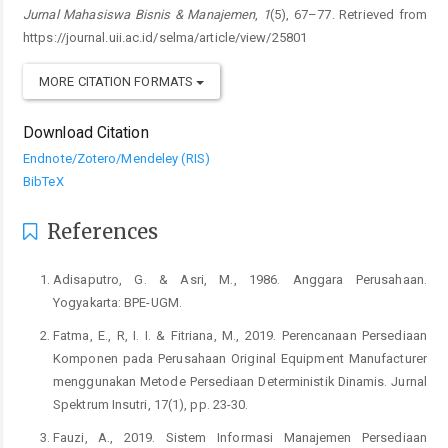
Jurnal Mahasiswa Bisnis & Manajemen
,
1
(5), 67–77. Retrieved from
https://journal.uii.ac.id/selma/article/view/25801
MORE CITATION FORMATS
Download Citation
Endnote/Zotero/Mendeley (RIS)
BibTeX
References
Adisaputro, G. & Asri, M., 1986. Anggara Perusahaan.
Yogyakarta: BPE-UGM.
Fatma, E., R, I. I. & Fitriana, M., 2019. Perencanaan Persediaan
Komponen pada Perusahaan Original Equipment Manufacturer
menggunakan Metode Persediaan Deterministik Dinamis. Jurnal
Spektrum Insutri, 17(1), pp. 23-30.
Fauzi, A., 2019. Sistem Informasi Manajemen Persediaan