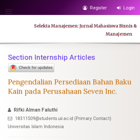
Quick
Register
Login
jump
Toggle
to
navigation
Selekta Manajemen: Jurnal Mahasiswa Bisnis &
page
Manajemen
content
Main
Navigation
Section Internship Articles
Main
Content
Sidebar
Pengendalian Persediaan Bahan Baku
Kain pada Perusahaan Seven Inc.
Rifki Alman Faluthi
18311509@students.uii.ac.id
(Primary Contact)
Universitas Islam Indonesia