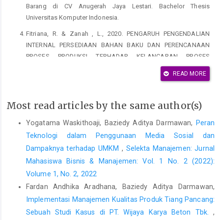
Barang di CV Anugerah Jaya Lestari. Bachelor Thesis
Universitas Komputer Indonesia.
Fitriana, R. & Zanah , L., 2020. PENGARUH PENGENDALIAN
INTERNAL PERSEDIAAN BAHAN BAKU DAN PERENCANAAN
PROSES PRODUKSI TERHADAP KELANCARAN PROSES
PRODUKSI PADA PT. DALIATEX KUSUMA. Jurnal Ilmiah
READ MORE
Akuntansi, pp. 93-114.
Hanggana, S., 2006. Prinsip Dasar Akuntansi Biaya. Surakarta:
Most read articles by the same author(s)
Mediatama.
Yogatama Waskithoaji, Baziedy Aditya Darmawan,
Peran
Heizer , J. & Render, B., 2015. Manajemen Operasi : Manajemen
Keberlangsungan dan Rantai Pasokan. 11 penyunt. Jakarta
Teknologi dalam Penggunaan Media Sosial dan
Selatan: Salemba Empat.
Dampaknya terhadap UMKM
,
Selekta Manajemen: Jurnal
Mahasiswa Bisnis & Manajemen: Vol. 1 No. 2 (2022):
Heizer , J. & Render, B., 2015. Manajemen Operasi Manajemen
Keberlangsungan dan Rantai Pasokan. Jakarta Selatan:
Volume 1, No. 2, 2022
Salemba Empat.
Fardan Andhika Aradhana, Baziedy Aditya Darmawan,
Implementasi Manajemen Kualitas Produk Tiang Pancang:
Hidayat , W., Pramono, B. & Afdulloh, M., 2019. System Analysis
Of Inventory Information On Raw Material Companies. Aptisi
Sebuah Studi Kasus di PT. Wijaya Karya Beton Tbk.
,