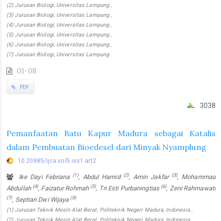
(2) Jurusan Biologi, Universitas Lampung ,
(3) Jurusan Biologi, Universitas Lampung ,
(4) Jurusan Biologi, Universitas Lampung ,
(5) Jurusan Biologi, Universitas Lampung ,
(6) Jurusan Biologi, Universitas Lampung ,
(7) Jurusan Biologi, Universitas Lampung
01-08
PDF
3038
Pemanfaatan Batu Kapur Madura sebagai Katalis
dalam Pembuatan Bioedesel dari Minyak Nyamplung
10.20885/ijca.vol5.iss1.art2
(1)
(2)
(3)
Ike Dayi Febriana
, Abdul Hamid
, Amin Jakfar
, Mohammad
(4)
(5)
(6)
Abdullah
, Faizatur Rohmah
, Tri Esti Purbaningtias
, Zeni Rahmawati
(7)
(8)
, Septian Dwi Wijaya
(1) Jurusan Teknik Mesin Alat Berat, Politeknik Negeri Madura, Indonesia ,
(2) Jurusan Teknik Mesin Alat Berat, Politeknik Negeri Madura, Indonesia ,