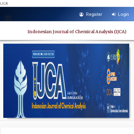
IJCA
Quick
Register
Login
jump
Toggle
to
navigation
Indonesian Journal of Chemical Analysis (IJCA)
page
content
Main
Navigation
Main
Content
Sidebar