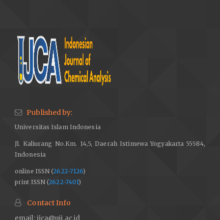
Published by:
Universitas Islam Indonesia
Jl. Kaliurang No.Km. 14,5, Daerah Istimewa Yogyakarta 55584,
Indonesia
online ISSN (
2622-7126
)
print ISSN (
2622-7401
)
Contact Info
email:
ijca@uii.ac.id