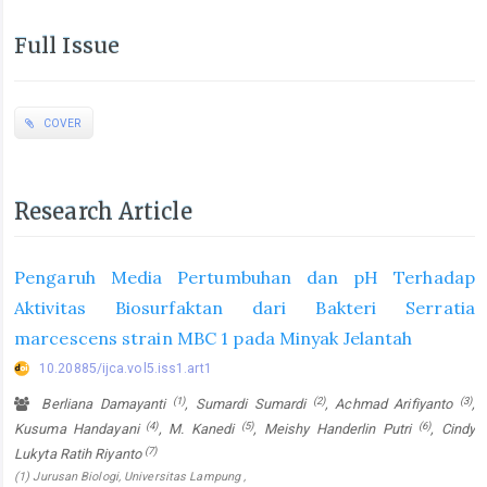
Full Issue
COVER
Research Article
Pengaruh Media Pertumbuhan dan pH Terhadap
Aktivitas Biosurfaktan dari Bakteri Serratia
marcescens strain MBC 1 pada Minyak Jelantah
10.20885/ijca.vol5.iss1.art1
(1)
(2)
(3)
Berliana Damayanti
, Sumardi Sumardi
, Achmad Arifiyanto
,
(4)
(5)
(6)
Kusuma Handayani
, M. Kanedi
, Meishy Handerlin Putri
, Cindy
(7)
Lukyta Ratih Riyanto
(1) Jurusan Biologi, Universitas Lampung ,