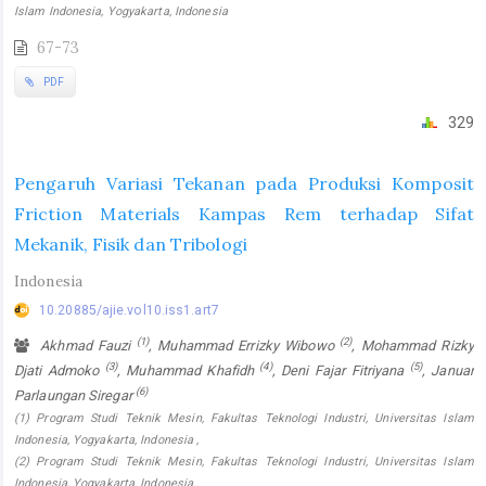
Islam Indonesia, Yogyakarta, Indonesia
67-73
PDF
329
Pengaruh Variasi Tekanan pada Produksi Komposit
Friction Materials Kampas Rem terhadap Sifat
Mekanik, Fisik dan Tribologi
Indonesia
10.20885/ajie.vol10.iss1.art7
(1)
(2)
Akhmad Fauzi
, Muhammad Errizky Wibowo
, Mohammad Rizky
(3)
(4)
(5)
Djati Admoko
, Muhammad Khafidh
, Deni Fajar Fitriyana
, Januar
(6)
Parlaungan Siregar
(1) Program Studi Teknik Mesin, Fakultas Teknologi Industri, Universitas Islam
Indonesia, Yogyakarta, Indonesia ,
(2) Program Studi Teknik Mesin, Fakultas Teknologi Industri, Universitas Islam
Indonesia, Yogyakarta, Indonesia ,