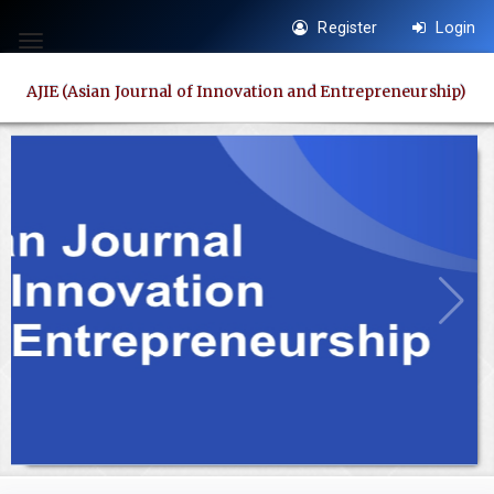
Quick
Register
Login
jump
Toggle
to
navigation
AJIE (Asian Journal of Innovation and Entrepreneurship)
page
content
Main
Navigation
Main
Content
Sidebar