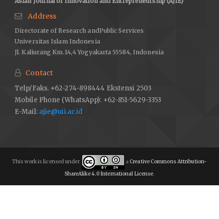
Asian Journal of Innovation and Entrepreneurship (AJIE)
Address
Directorate of Research andPublic Services
Universitas Islam Indonesia
Jl. Kaliurang Km.14,4 Yogyakarta 55584, Indonesia
Contact
Telp/Faks. +62-274-898444 Ekstensi 2503
Mobile Phone (WhatsApp): +62-851-5629-3353
E-Mail:
ajie@uii.ac.id
This work is licensed under
Creative Commons Attribution-
a
ShareAlike 4.0 International License
.