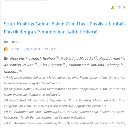
199
Studi Kualitas Bahan Bakar Cair Hasil Pirolisis Limbah
Plastik dengan Penambahan Aditif Solketal
indonesia
10.20885/ajie.vol10.iss1.art3
(1)
(2)
(3)
(4)
Noor Fitri
, Hafizh Royhan
, Nabila Ayu Maulidia
, Reydi Arman
,
(5)
(6)
(7)
Ari Irawan Irawan
, Eko Supriadi
, Muhammad Jahiding Jahiding
,
(8)
Mashuni
(1) Magister Kimia, Fakultas Matematika dan Ilmu Pengetahuan Alam, Universitas
Islam Indonesia, Yogyakarta, Indonesia ,
(2) Magister Kimia, Fakultas Matematika dan Ilmu Pengetahuan Alam, Universitas
Islam Indonesia, Yogyakarta, Indonesia ,
(3) Pusat Studi Minyak Atsiri, Departemen Kimia, Fakultas Matematika dan Ilmu
Pengetahuan Alam, Universitas Islam Indonesia, Yogyakarta, Indonesia ,
(4) PT Arutmin Indonesia - Tambang Satui, Desa Sejahtera Mulia, Kecamatan Satui,
Kabupaten Tanah Bumbu, Kalimantan Selatan, Indonesia ,
(5) PT Arutmin Indonesia - Tambang Satui, Desa Sejahtera Mulia, Kecamatan Satui,