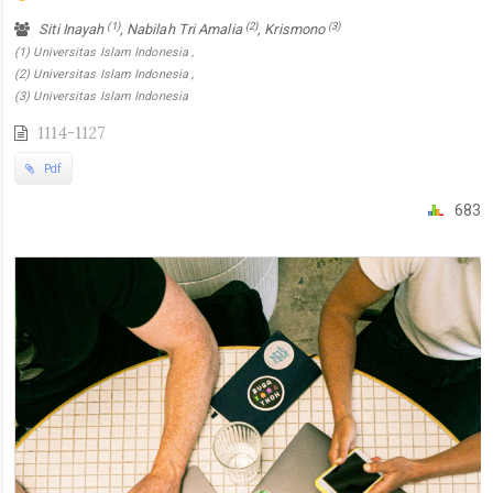
(1)
(2)
(3)
Siti Inayah
, Nabilah Tri Amalia
, Krismono
(1) Universitas Islam Indonesia ,
(2) Universitas Islam Indonesia ,
(3) Universitas Islam Indonesia
1114-1127
Pdf
683