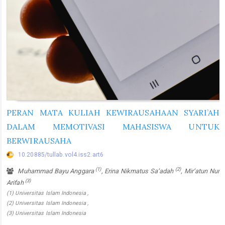
PERAN MATA KULIAH KEWIRAUSAHAAN SYARI’AH
DALAM MEMOTIVASI MAHASISWA UNTUK
BERWIRAUSAHA
10.20885/tullab.vol4.iss2.art6
(1)
(2)
Muhammad Bayu Anggara
, Erina Nikmatus Sa’adah
, Mir’atun Nur
(3)
Arifah
(1) Universitas Islam Indonesia ,
(2) Universitas Islam Indonesia ,
(3) Universitas Islam Indonesia