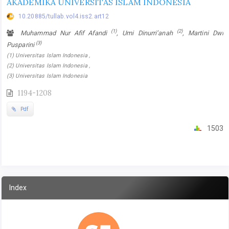
AKADEMIKA UNIVERSITAS ISLAM INDONESIA
10.20885/tullab.vol4.iss2.art12
(1)
(2)
Muhammad Nur Afif Afandi
, Umi Dinurri’anah
, Martini Dwi
(3)
Pusparini
(1) Universitas Islam Indonesia ,
(2) Universitas Islam Indonesia ,
(3) Universitas Islam Indonesia
1194-1208
Pdf
1503
Index