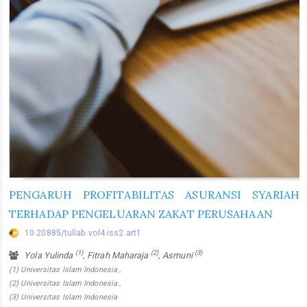
PENGARUH PROFITABILITAS ASURANSI SYARIAH
TERHADAP PENGELUARAN ZAKAT PERUSAHAAN
10.20885/tullab.vol4.iss2.art1
(1)
(2)
(3)
Yola Yulinda
, Fitrah Maharaja
, Asmuni
(1) Universitas Islam Indonesia ,
(2) Universitas Islam Indonesia ,
(3) Universitas Islam Indonesia