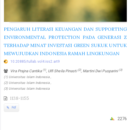
PENGARUH LITERASI KEUANGAN DAN SUPPORTING
ENVIRONMENTAL PROTECTION PADA GENERASI Z
TERHADAP MINAT INVESTASI GREEN SUKUK UNTUK
MEWUJUDKAN INDONESIA RAMAH LINGKUNGAN
10.20885/tullab.vol4.iss2.art9
(1)
(2)
(3)
Vira Prajna Cantika
, Ulfi Sheila Pinasti
, Martini Dwi Pusparini
(1) Universitas Islam Indonesia ,
(2) Universitas Islam Indonesia ,
(3) Universitas Islam Indonesia
1138-1155
Pdf
2276