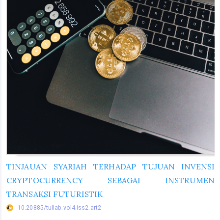
TINJAUAN SYARIAH TERHADAP TUJUAN INVENSI
CRYPTOCURRENCY SEBAGAI INSTRUMEN
TRANSAKSI FUTURISTIK
10.20885/tullab.vol4.iss2.art2