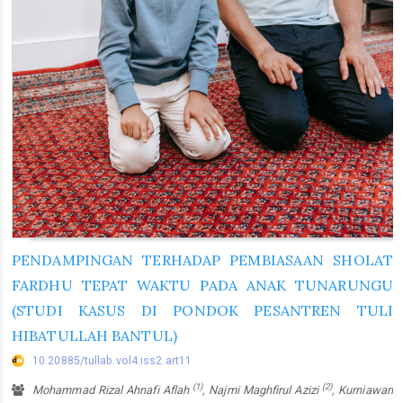
PENDAMPINGAN TERHADAP PEMBIASAAN SHOLAT
FARDHU TEPAT WAKTU PADA ANAK TUNARUNGU
(STUDI KASUS DI PONDOK PESANTREN TULI
HIBATULLAH BANTUL)
10.20885/tullab.vol4.iss2.art11
(1)
(2)
Mohammad Rizal Ahnafi Aflah
, Najmi Maghfirul Azizi
, Kurniawan