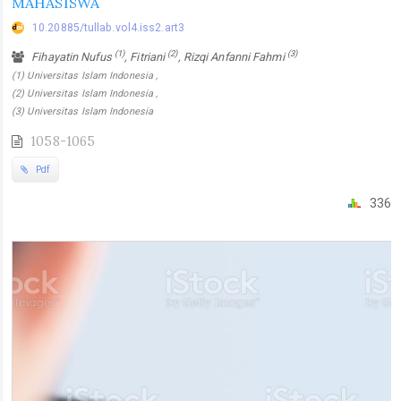
MAHASISWA
10.20885/tullab.vol4.iss2.art3
(1)
(2)
(3)
Fihayatin Nufus
, Fitriani
, Rizqi Anfanni Fahmi
(1) Universitas Islam Indonesia ,
(2) Universitas Islam Indonesia ,
(3) Universitas Islam Indonesia
1058-1065
Pdf
336