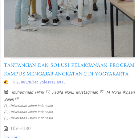
TANTANGAN DAN SOLUSI PELAKSANAAN PROGRAM
KAMPUS MENGAJAR ANGKATAN 2 DI YOGYAKARTA
10.20885/tullab.vol4.iss2.art10
(1)
(2)
Muhammad Hilmi
, Fadila Nurul Mustaqimah
, M Nurul Ikhsan
(3)
Saleh
(1) Universitas Islam Indonesia ,
(2) Universitas Islam Indonesia ,
(3) Universitas Islam Indonesia
1156-1180