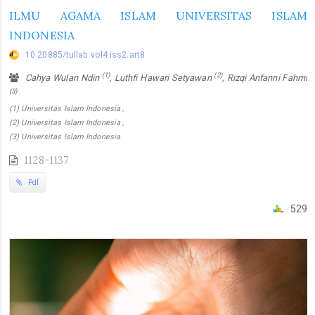
ILMU AGAMA ISLAM UNIVERSITAS ISLAM
INDONESIA
10.20885/tullab.vol4.iss2.art8
(1)
(2)
Cahya Wulan Ndin
, Luthfi Hawari Setyawan
, Rizqi Anfanni Fahmi
(3)
(1) Universitas Islam Indonesia ,
(2) Universitas Islam Indonesia ,
(3) Universitas Islam Indonesia
1128-1137
Pdf
529