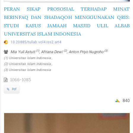
PERAN SIKAP PROSOSIAL TERHADAP MINAT
BERINFAQ DAN SHADAQOH MENGGUNAKAN QRIS:
STUDI KASUS JAMAAH MASJID ULIL ALBAB
UNIVERSITAS ISLAM INDONESIA
10.20885/tullab.vol4.iss2.art4
(1)
(2)
(3)
Mia Yuli Astuti
, Afriana Dewi
, Anton Priyo Nugroho
(1) Universitas Islam Indonesia ,
(2) Universitas Islam Indonesia ,
(3) Universitas Islam Indonesia
1066-1085
Pdf
840