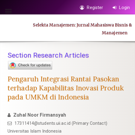
Quick
Register
Login
jump
Toggle
to
navigation
Selekta Manajemen: Jurnal Mahasiswa Bisnis &
page
Manajemen
content
Main
Navigation
Section Research Articles
Main
Content
Sidebar
Pengaruh Integrasi Rantai Pasokan
terhadap Kapabilitas Inovasi Produk
pada UMKM di Indonesia
Zuhal Noor Firmansyah
17311414@students.uii.ac.id
(Primary Contact)
Universitas Islam Indonesia