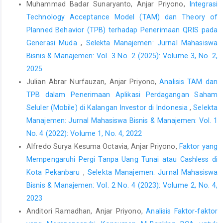
Muhammad Badar Sunaryanto, Anjar Priyono,
Integrasi
Eisenhardt, K. M. & Martin, J. A. (2000). Dynamic capabilities:
what are they?. Strategic management journal, 21, pp. 1105-
Technology Acceptance Model (TAM) dan Theory of
1121.
Planned Behavior (TPB) terhadap Penerimaan QRIS pada
Generasi Muda
,
Selekta Manajemen: Jurnal Mahasiswa
Faems, D., Van Looy, B., Debackere, K. (2005).
Interorganizational collaboration and innovation: toward a
Bisnis & Manajemen: Vol. 3 No. 2 (2025): Volume 3, No. 2,
portfolio approach. J. Prod. Innovat. Manag, 22, pp. 238–250.
2025
Julian Abrar Nurfauzan, Anjar Priyono,
Analisis TAM dan
Flynn, B. B., Huo, B., Zhao, X. (2010). The impact of supply chain
integration on performance: a contingency and configuration
TPB dalam Penerimaan Aplikasi Perdagangan Saham
approach. Journal of Operations Management, 28(1), pp. 58-71.
Seluler (Mobile) di Kalangan Investor di Indonesia
,
Selekta
Manajemen: Jurnal Mahasiswa Bisnis & Manajemen: Vol. 1
Gomes, J.F.S., Weerd-Nederhof, P.C., Pearson, A.W., & Cunha,
No. 4 (2022): Volume 1, No. 4, 2022
M.P. (2003). Is more always better? An exploration of the
diferential effects of functional integration on performance in
Alfredo Surya Kesuma Octavia, Anjar Priyono,
Faktor yang
new product development. Technovation, 23, pp. 15-191.
Mempengaruhi Pergi Tanpa Uang Tunai atau Cashless di
Kota Pekanbaru
,
Selekta Manajemen: Jurnal Mahasiswa
Gray, B.J., Matear, S., & Matheson, P.K. (2002). Improving Service
Firm Performance. Journal of Service Marketing. 16(3), pp. 186-
Bisnis & Manajemen: Vol. 2 No. 4 (2023): Volume 2, No. 4,
200.
2023
Anditori Ramadhan, Anjar Priyono,
Analisis Faktor-faktor
Hapsari, N. B. (2018). Pengaruh Integrasi Rantai Pasokan