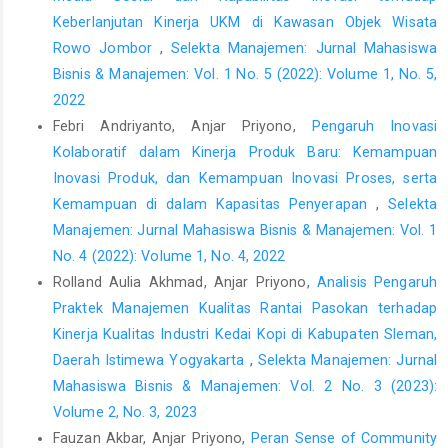
M. (2020). The Impact of External Integration and Internal
Keberlanjutan Kinerja UKM di Kawasan Objek Wisata
Integration to Product Innovation and Competitive Advantage
Rowo Jombor
,
Selekta Manajemen: Jurnal Mahasiswa
on Small and Medium Enterprises (SMEs). International Journal
Bisnis & Manajemen: Vol. 1 No. 5 (2022): Volume 1, No. 5,
of Innovation and Economic Development, 6(4), pp. 82-95.
2022
Reguia, C. (2014). Product innovation and the competitive
Febri Andriyanto, Anjar Priyono,
Pengaruh Inovasi
advantage. European Scientific Journal, 1(1), pp. 140-157.
Kolaboratif dalam Kinerja Produk Baru: Kemampuan
Rosenzweig, E.D., Roth, A.V., Dean, J.W. (2003). The influence of
Inovasi Produk, dan Kemampuan Inovasi Proses, serta
an integration strategy on competitive capabilities and
Kemampuan di dalam Kapasitas Penyerapan
,
Selekta
business performance: An exploratory study of consumer
Manajemen: Jurnal Mahasiswa Bisnis & Manajemen: Vol. 1
products manufacturers. Journal of Operations Management,
No. 4 (2022): Volume 1, No. 4, 2022
21, pp. 437-456.
Rolland Aulia Akhmad, Anjar Priyono,
Analisis Pengaruh
Wong, C. W. Y., Wong, C. Y., & Boon-Itt, S. (2013). The combined
Praktek Manajemen Kualitas Rantai Pasokan terhadap
effects of internal and external supply chain integration on
Kinerja Kualitas Industri Kedai Kopi di Kabupaten Sleman,
product innovation. International Journal of Production
Daerah Istimewa Yogyakarta
,
Selekta Manajemen: Jurnal
Economics, 146(2), pp. 566 - 574.
Mahasiswa Bisnis & Manajemen: Vol. 2 No. 3 (2023):
Zhao, L., Huo, B., Sun, L., & Zhao, X. (2013). The impact of
Volume 2, No. 3, 2023
supply chain risk on supply chain integration and company
Fauzan Akbar, Anjar Priyono,
Peran Sense of Community