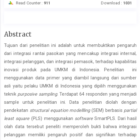
Read Counter :
911
Download :
1031
Main
Abstract
Article
Tujuan dari penelitian ini adalah untuk membuktikan pengaruh
Content
dari integrasi rantai pasokan yang mencakup integrasi internal,
integrasi pelanggan, dan integrasi pemasok, terhadap kapabilitas
inovasi produk pada UMKM di Indonesia. Penelitian ini
menggunakan data primer yang diambil langsung dari sumber
asli yaitu pelaku UMKM di Indonesia yang dipilih menggunakan
teknik
purposive sampling
. Terdapat 64 responden yang menjadi
sample untuk penelitian ini. Data penelitian diolah dengan
pendekatan
structural equation modellling
(SEM) berbasis
partial
least square
(PLS) menggunakan
software
SmartPLS. Dari hasil
olah data tersebut peneliti memperoleh bukti bahwa integrasi
pelanggan memiliki pengaruh positif dan signifikan terhadap