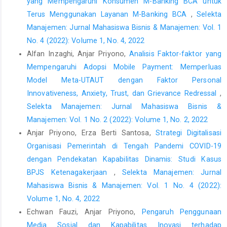
Terhadap Kualitas Produk dan Inovasi Produk Pada UKM
yang Mempengaruhi Konsumen M-Banking BCA untuk
Kerajinan Pahat Batu Tama Agung Magelang. Other Thesis,
Terus Menggunakan Layanan M-Banking BCA
,
Selekta
Universitas Pembangunan Nasional Veteran Yogyakarta.
Manajemen: Jurnal Mahasiswa Bisnis & Manajemen: Vol. 1
No. 4 (2022): Volume 1, No. 4, 2022
Hillebrand, B., & Biemans, W.G. (2004). Links between internal
and external cooperation in product development: An
Alfan Inzaghi, Anjar Priyono,
Analisis Faktor-faktor yang
exploratory study. Journal of Product Innovation Management,
Mempengaruhi Adopsi Mobile Payment: Memperluas
21, pp. 110-122.
Model Meta-UTAUT dengan Faktor Personal
Karabulut, A. T. (2015). Effects of Innovation Strategy on Firm
Innovativeness, Anxiety, Trust, dan Grievance Redressal
,
Performance: A Study Conducted on Manufacturing Firms in
Selekta Manajemen: Jurnal Mahasiswa Bisnis &
Turkey. Procedia - Social and Behavioral Sciences, 195, pp.
Manajemen: Vol. 1 No. 2 (2022): Volume 1, No. 2, 2022
1338–1347.
Anjar Priyono, Erza Berti Santosa,
Strategi Digitalisasi
Koufteros, X., Vonderembse, M. & Jayaram, J. (2005). Internal
Organisasi Pemerintah di Tengah Pandemi COVID-19
and external integration for product development: the
dengan Pendekatan Kapabilitas Dinamis: Studi Kasus
contingency effects of uncertainty, equivocality, and platform
BPJS Ketenagakerjaan
,
Selekta Manajemen: Jurnal
strategy. Decision Science, 36(1), pp. 97-133.
Mahasiswa Bisnis & Manajemen: Vol. 1 No. 4 (2022):
Lamb, C.W., Hair, J.F., & McDaniel, C. (2011). Marketing. Mason:
Volume 1, No. 4, 2022
Cengage learning.
Echwan Fauzi, Anjar Priyono,
Pengaruh Penggunaan
Purnama, C., Wardana. L.W., Rahmah. Y., Fatmah. D., & Rahmah.
Media Sosial dan Kapabilitas Inovasi terhadap