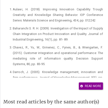
Aulawi, H. (2018). Improving Innovation Capability Trough
Creativity and Knowledge Sharing Behavior. IOP Conference
Series: Materials Science and Engineering, 434, pp. 012242
Baharanchi S. R. H. (2009). Investigation of the Impact of Supply
Chain Integration on Product Innovation and Quality. Journal of
Industrial Engineering, 16(1), pp. 81- 89.
Chavez, R., Yu, W., Gimenez, C., Fynes, B., & Wiengarten, F.
(2015). Customer integration and operational performance: The
mediating role of information quality. Decision Support
Systems, 80, pp. 83-95.
Darroch, J. (2005). Knowledge management, innovation and
firm performance. Journal of Knowledge Management, 9(3), pp.
101–115.
READ MORE
Didonet, S. R., & Dias, G. (2012). Supply Chain Management
Practices as a Support to Innovation in SMEs. Journal of
Most read articles by the same author(s)
Technology Management & Innovation, 7(3), pp. 91-109.