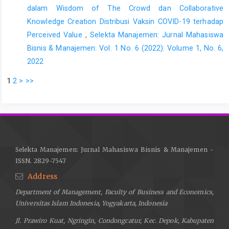
performance: a global investigation. Supply Chain
dalam Wisdom of The Crowd dan Collaborative
Management: An International Journal, 18(2), pp. 115-131.
Knowledge Creation Distribusi Vaksin COVID-19 terhadap
Perceived Value
,
Selekta Manajemen: Jurnal Mahasiswa
Bisnis & Manajemen: Vol. 1 No. 6 (2022): Volume 1, No. 6,
2022
1
2
>
>>
Selekta Manajemen: Jurnal Mahasiswa Bisnis & Manajemen -
ISSN. 2829-7547
Address
Department of Management, Faculty of Business and Economics,
Universitas Islam Indonesia, Yogyakarta, Indonesia
Jl. Prawiro Kuat, Ngringin, Condongcatur, Kec. Depok, Kabupaten