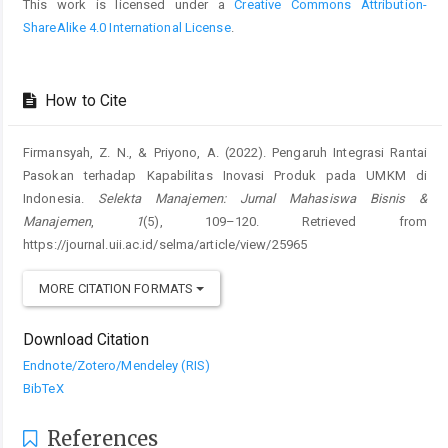
This work is licensed under a
Creative Commons Attribution-
ShareAlike 4.0 International License
.
How to Cite
Firmansyah, Z. N., & Priyono, A. (2022). Pengaruh Integrasi Rantai
Pasokan terhadap Kapabilitas Inovasi Produk pada UMKM di
Indonesia.
Selekta Manajemen: Jurnal Mahasiswa Bisnis &
Manajemen
,
1
(5), 109–120. Retrieved from
https://journal.uii.ac.id/selma/article/view/25965
MORE CITATION FORMATS
Download Citation
Endnote/Zotero/Mendeley (RIS)
BibTeX
References