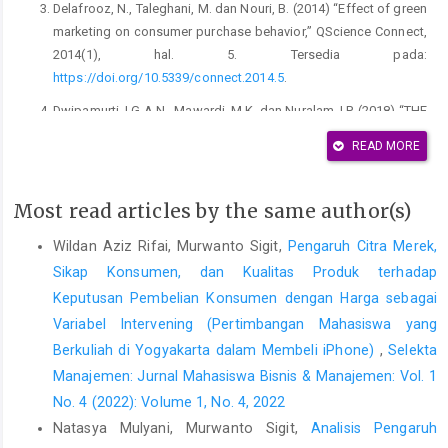
Delafrooz, N., Taleghani, M. dan Nouri, B. (2014) “Effect of green
marketing on consumer purchase behavior,” QScience Connect,
2014(1), hal. 5. Tersedia pada:
https://doi.org/10.5339/connect.2014.5
.
Dwipamurti, I.G.A.N., Mawardi, M.K. dan Nuralam, I.P. (2018) “THE
EFFECT OF GREEN MARKETING ON BRAND IMAGE AND
READ MORE
PURCHASE DECISION (Study on Consumer of Starbucks Café
Ubud, Gianyar Bali),” Jurnal Administrasi Bisnis (JAB), 61(3), hal.
57–64.
Most read articles by the same author(s)
Ellison, B. et al. (2016) “Putting the organic label in context:
Wildan Aziz Rifai, Murwanto Sigit,
Pengaruh Citra Merek,
Examining the interactions between the organic label, product
Sikap Konsumen, dan Kualitas Produk terhadap
type, and retail outlet,” Food Quality and Preference, 49, hal.
Keputusan Pembelian Konsumen dengan Harga sebagai
140–150. Tersedia pada:
Variabel Intervening (Pertimbangan Mahasiswa yang
https://doi.org/10.1016/j.foodqual.2015.11.013
.
Berkuliah di Yogyakarta dalam Membeli iPhone)
,
Selekta
Gao, Y. (Lisa), Mattila, A.S. dan Lee, S. (2016) “A meta-analysis
Manajemen: Jurnal Mahasiswa Bisnis & Manajemen: Vol. 1
of behavioral intentions for environment-friendly initiatives in
No. 4 (2022): Volume 1, No. 4, 2022
hospitality research,” International Journal of Hospitality
Natasya Mulyani, Murwanto Sigit,
Analisis Pengaruh
Management, 54, hal. 107–115. Tersedia pada: