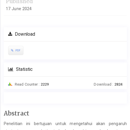
Published
17 June 2024
Download
PDF
Statistic
Read Counter :
2229
Download :
2824
Main
Abstract
Article
Penelitian ini bertujuan untuk mengetahui akan pengaruh
Content