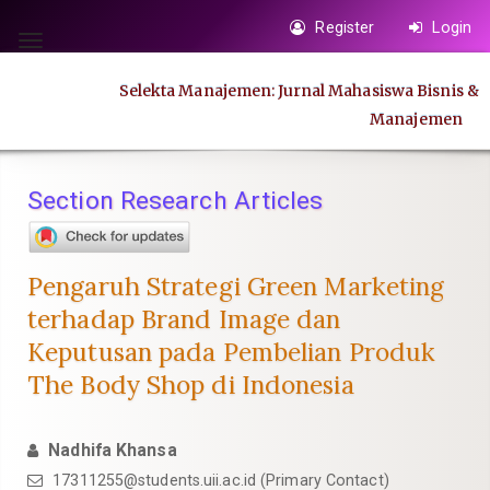
Quick
Register
Login
jump
Toggle
to
navigation
Selekta Manajemen: Jurnal Mahasiswa Bisnis &
page
Manajemen
content
Main
Navigation
Section Research Articles
Main
Content
Sidebar
Pengaruh Strategi Green Marketing
terhadap Brand Image dan
Keputusan pada Pembelian Produk
The Body Shop di Indonesia
Nadhifa Khansa
17311255@students.uii.ac.id
(Primary Contact)