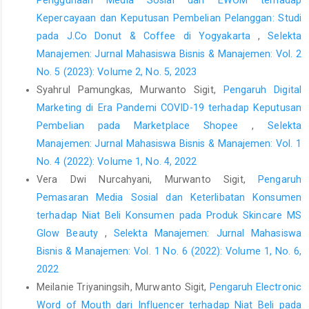
Promotion Mix and Brand Image on Consumer Purchasing
Kepercayaan dan Keputusan Pembelian Pelanggan: Studi
Decisions of Sari Roti Products in South Tangerang,” PINISI
pada J.Co Donut & Coffee di Yogyakarta
,
Selekta
Discretion Review, 3(2), hal. 165–174. Tersedia pada:
Manajemen: Jurnal Mahasiswa Bisnis & Manajemen: Vol. 2
https://doi.org/10.26858/pdr.v1i1.13409
.
No. 5 (2023): Volume 2, No. 5, 2023
Kotler, P. dan Keller, K.L. (2016) Marketing Management. 15th ed.
Syahrul Pamungkas, Murwanto Sigit,
Pengaruh Digital
Upper Saddle River, NJ: Pearson (Always learning).
Marketing di Era Pandemi COVID-19 terhadap Keputusan
Kriyantono, R. (2021) Teknik Praktis Riset Komunikasi Kuantitatif
Pembelian pada Marketplace Shopee
,
Selekta
dan Kualitatif: Disertai Contoh Praktis Skripsi, Tesis, dan
Manajemen: Jurnal Mahasiswa Bisnis & Manajemen: Vol. 1
Disertasi Riset Media, Public Relations, Advertising, Komunikasi
No. 4 (2022): Volume 1, No. 4, 2022
Organisasi, Komunikasi Pemasaran. 2 ed. Jakarta:
Vera Dwi Nurcahyani, Murwanto Sigit,
Pengaruh
Prenadamedia Group.
Pemasaran Media Sosial dan Keterlibatan Konsumen
Lampe, M. dan Gazda, G.M. (1995) “Green marketing in Europe
terhadap Niat Beli Konsumen pada Produk Skincare MS
and the United States: An evolving business and society
Glow Beauty
,
Selekta Manajemen: Jurnal Mahasiswa
interface,” International Business Review, 4(3), hal. 295–312.
Bisnis & Manajemen: Vol. 1 No. 6 (2022): Volume 1, No. 6,
Tersedia pada:
https://doi.org/10.1016/0969-5931(95)00011-N
.
2022
Liobikienė, G., Mandravickaitė, J. dan Bernatonienė, J. (2016)
Meilanie Triyaningsih, Murwanto Sigit,
Pengaruh Electronic
“Theory of planned behavior approach to understand the green
Word of Mouth dari Influencer terhadap Niat Beli pada