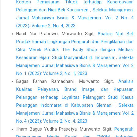
https://doi.org/10.1016/j.ijhm.2016.01.010
.
Konten Pemasaran Tiktok terhadap Kepercayaan
Pelanggan dan Niat Beli Konsumen
,
Selekta Manajemen:
Genoveva Genoveva dan Samukti, D.R. (2020) “Green Marketing:
Jurnal Mahasiswa Bisnis & Manajemen: Vol. 2 No. 4
Strengthen the Brand Image and Increase the Consumers’
(2023): Volume 2, No. 4, 2023
Purchase Decision,” MIX: Jurnal Ilmiah Manajemen, 10(3), hal.
367–384. Tersedia pada:
Hanif Nur Prabowo, Murwanto Sigit,
Analisis Niat Beli
https://doi.org/10.22441/mix.2020.v10i3.004
.
Produk Ramah Lingkungan Pengaruh dari Pengiklanan dan
Citra Merek Produk The Body Shop dengan Mediasi
Gupta, S. dan Kumar, V. (2013) “Sustainability as corporate
culture of a brand for superior performance,” Journal of World
Kesadaran Hijau: Studi Masyarakat di Indonesia
,
Selekta
Business, 48(3), hal. 311–320. Tersedia pada:
Manajemen: Jurnal Mahasiswa Bisnis & Manajemen: Vol. 2
https://doi.org/10.1016/j.jwb.2012.07.015
.
No. 1 (2023): Volume 2, No. 1, 2023
Hair, J.F. et al. (2014) Multivariate Data Analysis. 7 ed. Upper
Bagas Farhan Ramadhani, Murwanto Sigit,
Analisis
Saddle River: Pearson Education.
Kualitas Pelayanan, Brand Image, dan Kepuasan
Pelanggan terhadap Loyalitas Pelanggan: Studi Kasus
Hien, N.N. et al. (2020) “The effect of country-of-origin image on
Pelanggan Indomaret di Kabupaten Sleman
,
Selekta
purchase intention: The mediating role of brand image and
brand evaluation,” Management Science Letters, 10(6), hal.
Manajemen: Jurnal Mahasiswa Bisnis & Manajemen: Vol. 2
1205–1212. Tersedia pada:
No. 4 (2023): Volume 2, No. 4, 2023
https://doi.org/10.5267/j.msl.2019.11.038
.
Ilham Bagus Yudha Prasetya, Murwanto Sigit,
Pengaruh
Jasmani, J. dan Sunarsi, D. (2020) “The Influence of Product Mix,
Penggunaan Media Sosial dan EWOM terhadap