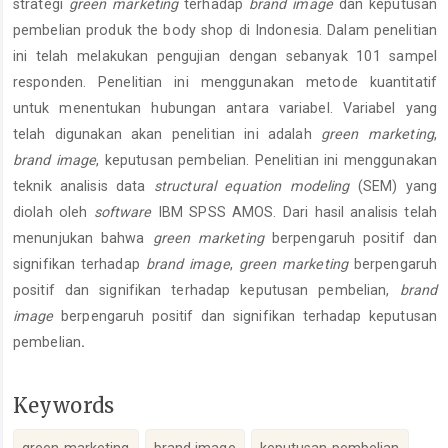
strategi
green marketing
terhadap
brand image
dan keputusan
pembelian produk the body shop di Indonesia. Dalam penelitian
ini telah melakukan pengujian dengan sebanyak 101 sampel
responden. Penelitian ini menggunakan metode kuantitatif
untuk menentukan hubungan antara variabel. Variabel yang
telah digunakan akan penelitian ini adalah
green marketing
,
brand image
, keputusan pembelian. Penelitian ini menggunakan
teknik analisis data
structural equation modeling
(SEM) yang
diolah oleh
software
IBM SPSS AMOS. Dari hasil analisis telah
menunjukan bahwa
green marketing
berpengaruh positif dan
signifikan terhadap
brand image
,
green marketing
berpengaruh
positif dan signifikan terhadap keputusan pembelian,
brand
image
berpengaruh positif dan signifikan terhadap keputusan
pembelian
.
Keywords
green marketing
brand image
keputusan pembelian