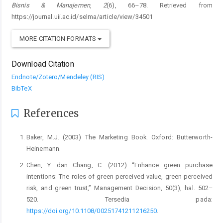
Bisnis & Manajemen
,
2
(6), 66–78. Retrieved from
https://journal.uii.ac.id/selma/article/view/34501
MORE CITATION FORMATS
Download Citation
Endnote/Zotero/Mendeley (RIS)
BibTeX
References
Baker, M.J. (2003) The Marketing Book. Oxford: Butterworth-
Heinemann.
Chen, Y. dan Chang, C. (2012) “Enhance green purchase
intentions: The roles of green perceived value, green perceived
risk, and green trust,” Management Decision, 50(3), hal. 502–
520. Tersedia pada:
https://doi.org/10.1108/00251741211216250
.