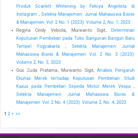
purchasing behavior in the EU: A cross-cultural study,”
Produk Scarlett Whitening by Felicya Angelista di
Ecological Economics, 125, hal. 38–46. Tersedia pada:
Instagram
,
Selekta Manajemen: Jurnal Mahasiswa Bisnis
https://doi.org/10.1016/j.ecolecon.2016.02.008
.
& Manajemen: Vol. 2 No. 1 (2023): Volume 2, No. 1, 2023
Mahmoud, T.O. (2018) “Impact of green marketing mix on
Regyta Cindy Vebiola, Murwanto Sigit,
Determinan
purchase intention,” International Journal of Advanced and
Keputusan Pembelian pada Toko Bangunan Bangun Baru
Applied Sciences, 5(2), hal. 127–135. Tersedia pada:
Tempel Yogyakarta
,
Selekta Manajemen: Jurnal
https://doi.org/10.21833/ijaas.2018.02.020
.
Mahasiswa Bisnis & Manajemen: Vol. 2 No. 3 (2023):
Mao, Y. et al. (2020) “Apple or Huawei: Understanding Flow,
Volume 2, No. 3, 2023
Brand Image, Brand Identity, Brand Personality and Purchase
Gus Zuda Pratama, Murwanto Sigit,
Analisis Pengaruh
Intention of Smartphone,” Sustainability, 12(8), hal. 3391.
Ekuitas Merek terhadap Keputusan Pembelian: Studi
Tersedia pada:
https://doi.org/10.3390/su12083391
.
Kasus pada Pembelian Sepeda Motor Merek Vespa
,
Mourad, M. dan Ahmed, Y.S.E. (2012) “Perception of green
Selekta Manajemen: Jurnal Mahasiswa Bisnis &
brand in an emerging innovative market,” European Journal of
Manajemen: Vol. 2 No. 4 (2023): Volume 2, No. 4, 2023
Innovation Management. Diedit oleh B. Bigliardi dan M. Bertolini,
15(4), hal. 514–537. Tersedia pada:
1
2
>
>>
https://doi.org/10.1108/14601061211272402
.
Mowen, J.C. dan Minor, M. (1998) Consumer Behavior. Upper
Saddle River, New Jersey: Prentice- Hall.