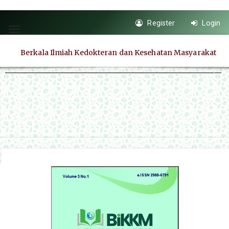
Quick
Register
Login
jump
Toggle
to
navigation
Berkala Ilmiah Kedokteran dan Kesehatan Masyarakat
page
content
Main
Navigation
Main
Content
Sidebar