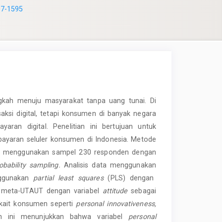
07-1595
kah menuju masyarakat tanpa uang tunai. Di
aksi digital, tetapi konsumen di banyak negara
ran digital. Penelitian ini bertujuan untuk
bayaran seluler konsumen di Indonesia. Metode
ngan menggunakan sampel 230 responden dengan
obability sampling.
Analisis data menggunakan
ggunakan
partial least squares
(PLS) dengan
l meta-UTAUT dengan variabel
attitude
sebagai
rkait konsumen seperti
personal innovativeness,
ian ini menunjukkan bahwa variabel
personal