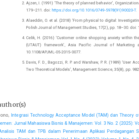
Ajzen, I. (1991) ‘The theory of planned behavior’, Organizati
179–211. doi:
https://doi.org/10.1016/0749-5978(91)90020-T
.
Alaeddin, O. et al. (2018) ‘From physical to digital: Investiga
Polish Journal of Management Studies, 17(2), pp. 18–30. doi:
Celik, H. (2016) ‘Customer online shopping anxiety within 
(UTAUT) framework’, Asia Pacific Journal of Marketing an
10.1108/APJML-05-2015-0077.
Davis, F. D., Bagozzi, R. P. and Warshaw, P. R. (1989) ‘User
Two Theoretical Models’, Management Science, 35(8), pp. 982
Dwivedi, Y. K. et al. (2019) ‘Re-examining the Unified Theory
a Revised Theoretical Model’, Information Systems Frontiers, 
Ghozali, I. (2016) Aplikasi Analisis Multivariate Dengan Prog
author(s)
Ghozali, I. and Latan, H. (2015) Partial least squares konsep
untuk penelitian empiris. Edited by 2. Semarang: Universitas D
yono,
Integrasi Technology Acceptance Model (TAM) dan Theory o
emen: Jurnal Mahasiswa Bisnis & Manajemen: Vol. 3 No. 2 (2025): V
Hair, J. F. et al. (2010) Multivariate Data Analysis: A Global P
Analisis TAM dan TPB dalam Penerimaan Aplikasi Perdagangan Sa
Inc.