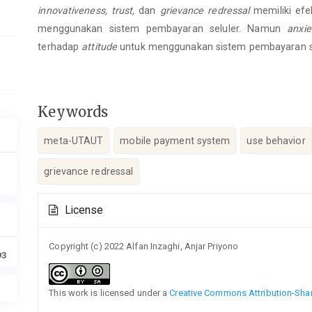
innovativeness, trust,
dan
grievance redressal
memiliki efe
menggunakan sistem pembayaran seluler. Namun
anxie
terhadap
attitude
untuk menggunakan sistem pembayaran se
Keywords
meta-UTAUT
mobile payment system
use behavior
grievance redressal
Article
License
Details
Copyright (c) 2022 Alfan Inzaghi, Anjar Priyono
93
This work is licensed under a
Creative Commons Attribution-Share