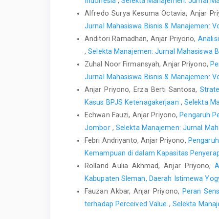
Indonesia
,
Selekta Manajemen: Jurnal Mah
Alfredo Surya Kesuma Octavia, Anjar Pr
Jurnal Mahasiswa Bisnis & Manajemen: Vol
Anditori Ramadhan, Anjar Priyono,
Anali
,
Selekta Manajemen: Jurnal Mahasiswa Bis
Zuhal Noor Firmansyah, Anjar Priyono,
Pe
Jurnal Mahasiswa Bisnis & Manajemen: Vol
Anjar Priyono, Erza Berti Santosa,
Strat
Kasus BPJS Ketenagakerjaan
,
Selekta Ma
Echwan Fauzi, Anjar Priyono,
Pengaruh Pe
Jombor
,
Selekta Manajemen: Jurnal Maha
Febri Andriyanto, Anjar Priyono,
Pengaruh
Kemampuan di dalam Kapasitas Penyer
Rolland Aulia Akhmad, Anjar Priyono,
A
Kabupaten Sleman, Daerah Istimewa Yog
Fauzan Akbar, Anjar Priyono,
Peran Sens
terhadap Perceived Value
,
Selekta Manaj