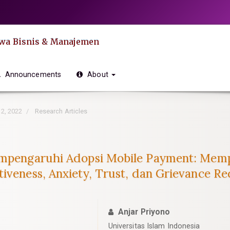
swa Bisnis & Manajemen
Announcements
About
 2, 2022
Research Articles
 Mempengaruhi Adopsi Mobile Payment: M
iveness, Anxiety, Trust, dan Grievance Re
Anjar Priyono
Universitas Islam Indonesia