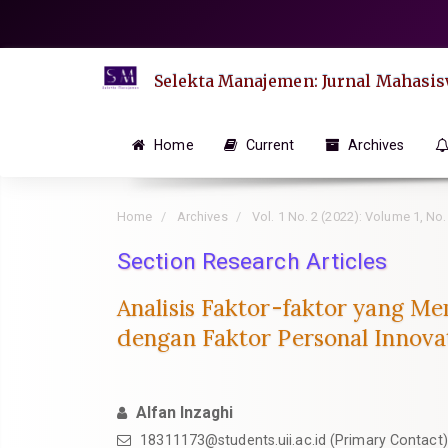
Quick
jump
to
Selekta Manajemen: Jurnal Mahasi
page
content
Main
Home
Current
Archives
Navigation
Main
Home
Archives
Vol. 1 No. 2 (2022): Volume 1, No.
Content
Sidebar
Section Research Articles
Analisis Faktor-faktor yang
dengan Faktor Personal Innovat
Alfan Inzaghi
18311173@students.uii.ac.id
(Primary Contact)