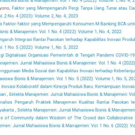
asiswa Bisnis & Manajemen: Vol. 1 No. 4 (2022): Volume 1, No. 4, 
Hirschman, E. C. (1980) ‘Innovativeness, Novelty Seeking, an
iyono,
Faktor yang Mempengaruhi Pergi Tanpa Uang Tunai atau Ca
7(3), pp. 283-295.
. 2 No. 4 (2023): Volume 2, No. 4, 2023
Igbaria, M. (1990) ‘End-user computing effectiveness: A struc
sis Faktor-faktor yang Mempengaruhi Konsumen M-Banking BCA un
https://doi.org/10.1016/0305-0483(90)90055-E
.
nis & Manajemen: Vol. 1 No. 4 (2022): Volume 1, No. 4, 2022
Koenig-Lewis, N. et al. (2015) ‘Enjoyment and social influen
ngaruh Integrasi Rantai Pasokan terhadap Kapabilitas Inovasi Pro
Industries Journal, 35(10), pp. 537–554. doi: 10.1080/026420
. 1 No. 5 (2022): Volume 1, No. 5, 2022
Korobili, S., Togia, A. and Malliari, A. (2010) ‘Computers i
egi Digitalisasi Organisasi Pemerintah di Tengah Pandemi COVID-1
undergraduate students in Greece’, Computers in
najemen: Jurnal Mahasiswa Bisnis & Manajemen: Vol. 1 No. 4 (2022)
10.1016/j.chb.2009.11.011.
nggunaan Media Sosial dan Kapabilitas Inovasi terhadap Keberlanj
Kumar, A., Adlakaha, A. and Mukherjee, K. (2018) ‘The effe
siswa Bisnis & Manajemen: Vol. 1 No. 5 (2022): Volume 1, No. 5, 20
continuance intention to use M-wallets in a developing country
 Inovasi Kolaboratif dalam Kinerja Produk Baru: Kemampuan Inovas
1170–1189. doi: 10.1108/IJBM-04-2017-0077.
apan
,
Selekta Manajemen: Jurnal Mahasiswa Bisnis & Manajemen: Vol. 
Lu, Y. et al. (2011) ‘Dynamics between the trust transfer pro
nalisis Pengaruh Praktek Manajemen Kualitas Rantai Pasokan ter
cross-environment perspective’, Information & Management, 48
yakarta
,
Selekta Manajemen: Jurnal Mahasiswa Bisnis & Manajemen: V
e of Community dalam Wisdom of The Crowd dan Collaborative Kn
De Luna, I. R. et al. (2019) ‘Mobile payment is not all the s
on the technology applied’, Technological Forecasting a
emen: Jurnal Mahasiswa Bisnis & Manajemen: Vol. 1 No. 6 (2022): Vo
10.1016/j.techfore.2018.09.018.