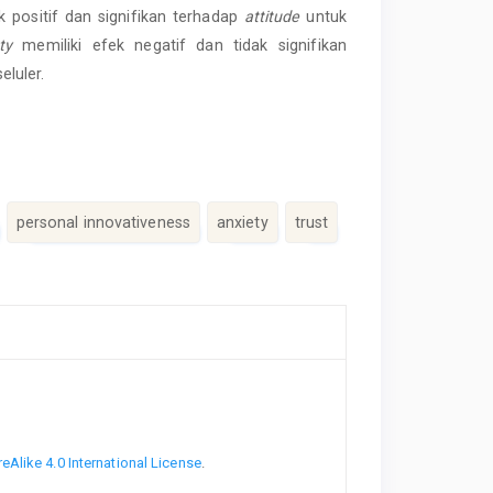
k positif dan signifikan terhadap
attitude
untuk
ty
memiliki efek negatif dan tidak signifikan
luler.
personal innovativeness
anxiety
trust
Alike 4.0 International License
.