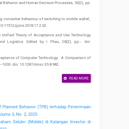
onal Behavior and Human Decision Processes, 50(2), pp.
ting consumer behaviour of switching to mobile wallet’,
 10.17512/pjms.2018.17.2.02.
the Unified Theory of Acceptance and Use Technology
d Logistics. Edited by I. Phau, 28(2), pp.-. doi:
 Acceptance of Computer Technology : A Comparison of
–1003. doi: 10.1287/mnsc.35.8.982.
 of Acceptance and Use of Technology (UTAUT): Towards
READ MORE
21, pp. 719–734.
ram IBM SPSS19. Semarang: Universitas Diponegoro.
, teknik dan aplikasi menggunakan program SmartPLS 3.0
iponegoro.
f Planned Behavior (TPB) terhadap Penerimaan
olume 3, No. 2, 2025
erspective. 7 th. Upper Saddle River: Pearson Education,
ham Seluler (Mobile) di Kalangan Investor di