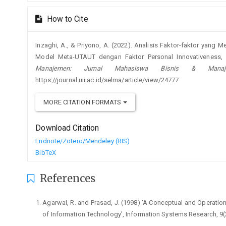
How to Cite
Inzaghi, A., & Priyono, A. (2022). Analisis Faktor-faktor ya
Model Meta-UTAUT dengan Faktor Personal Innovativeness, A
Manajemen: Jurnal Mahasiswa Bisnis & Manaj
https://journal.uii.ac.id/selma/article/view/24777
MORE CITATION FORMATS
Download Citation
Endnote/Zotero/Mendeley (RIS)
BibTeX
References
Agarwal, R. and Prasad, J. (1998) ‘A Conceptual and Operation
of Information Technology’, Information Systems Research, 9(