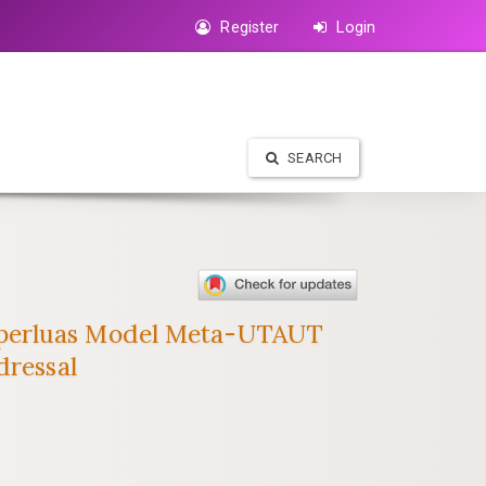
Register
Login
SEARCH
emperluas Model Meta-UTAUT
dressal