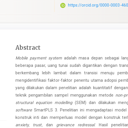
https://orcid.org/0000-0003-46
Main
Abstract
Article
Mobile payment system
adalah masa depan sebagai lang
Content
beberapa pasar, uang tunai sudah digantikan dengan trans
berkembang lebih lambat dalam transisi menuju pembaya
mengidentifikasi faktor-faktor penentu utama adopsi pem
yang dilakukan dalam penelitian adalah kuantitatif de
teknik pengambilan sampel menggunakan metode
non-pr
structural equation modelling
(SEM) dan dilakukan men
software
SmartPLS 3. Penelitian ini mengadaptasi mode
konstruk inti dan memperluas model dengan konstruk te
anxiety, trust,
dan
grievance redressal
. Hasil penelit