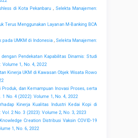
2022
d Consumer Creativity’, Journal of Consumer Research,
shless di Kota Pekanbaru
,
Selekta Manajemen:
tural equation model’, Omega, 18(6), pp. 637–652. doi:
tuk Terus Menggunakan Layanan M-Banking BCA
ce: predicting mobile payment adoption’, The Service
duk pada UMKM di Indonesia
,
Selekta Manajemen:
69.2015.1043278.
n Human Behavior Computer anxiety and attitudes among
9 dengan Pendekatan Kapabilitas Dinamis: Studi
 Human Behavior, 26(3), pp. 399–405. doi:
: Volume 1, No. 4, 2022
utan Kinerja UKM di Kawasan Objek Wisata Rowo
ct of perceived security and grievance redressal on
22
’, International Journal of Bank Marketing, 36(7), pp.
i Produk, dan Kemampuan Inovasi Proses, serta
1 No. 4 (2022): Volume 1, No. 4, 2022
cess and intention to use mobile payment services : A
hadap Kinerja Kualitas Industri Kedai Kopi di
(8), pp. 393–403. doi: 10.1016/j.im.2011.09.006.
ol. 2 No. 3 (2023): Volume 2, No. 3, 2023
owledge Creation Distribusi Vaksin COVID-19
ame: The adoption of mobile payment systems depending
nd Social Change, 146(C), pp. 931–944. doi: DOI:
lume 1, No. 6, 2022