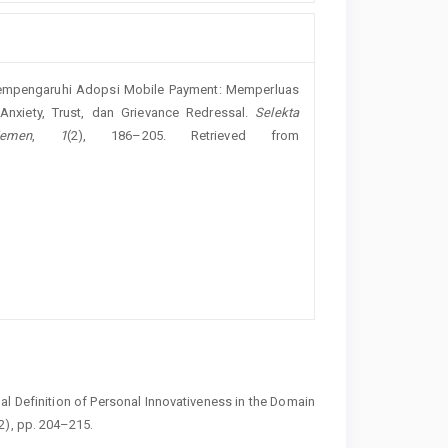
ng Mempengaruhi Adopsi Mobile Payment: Memperluas
nxiety, Trust, dan Grievance Redressal.
Selekta
emen
,
1
(2), 186–205. Retrieved from
al Definition of Personal Innovativeness in the Domain
2), pp. 204–215.