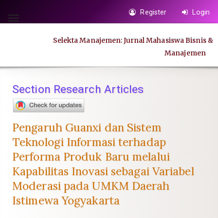
Quick
Register
Login
jump
Toggle
to
navigation
Selekta Manajemen: Jurnal Mahasiswa Bisnis &
page
Manajemen
content
Main
Navigation
Section Research Articles
Main
Content
Sidebar
Pengaruh Guanxi dan Sistem
Teknologi Informasi terhadap
Performa Produk Baru melalui
Kapabilitas Inovasi sebagai Variabel
Moderasi pada UMKM Daerah
Istimewa Yogyakarta