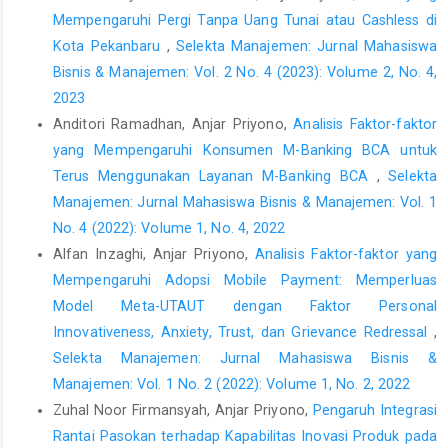
330.
https://doi.org/10.1016/j.indmarman.2010.08.009
Mempengaruhi Pergi Tanpa Uang Tunai atau Cashless di
Ellis, S. C., Henke, J. W., & Kull, T. J. (2012). The effect of buyer
Kota Pekanbaru
,
Selekta Manajemen: Jurnal Mahasiswa
behaviors on preferred customer status and access to supplier
Bisnis & Manajemen: Vol. 2 No. 4 (2023): Volume 2, No. 4,
technological innovation: An empirical study of supplier
2023
perceptions. Industrial Marketing Management, 41(8), pp.
Anditori Ramadhan, Anjar Priyono,
Analisis Faktor-faktor
1259–1269.
https://doi.org/10.1016/j.indmarman.2012.10.010
yang Mempengaruhi Konsumen M-Banking BCA untuk
Ettlie, J. E., & Pavlou, P. A. (2006). Technology-based new
Terus Menggunakan Layanan M-Banking BCA
,
Selekta
product development partnerships. Decision Sciences, 37(2),
Manajemen: Jurnal Mahasiswa Bisnis & Manajemen: Vol. 1
pp. 117–147.
https://doi.org/10.1111/j.1540-5915.2006.00119.x
No. 4 (2022): Volume 1, No. 4, 2022
Ghozali, I. (2014). Structural Equation Modeling Metode
Alfan Inzaghi, Anjar Priyono,
Analisis Faktor-faktor yang
Alternatif dengan Partial Least Square (PLS) Edisi 4. Universitas
Mempengaruhi Adopsi Mobile Payment: Memperluas
Diponegoro, Semarang.
Model Meta-UTAUT dengan Faktor Personal
G.T., L., & Dess, G. G. (2001). Linking Two Dimensions Of
Innovativeness, Anxiety, Trust, dan Grievance Redressal
,
Entrepreneurial Orientation To Firm Performance: The
Selekta Manajemen: Jurnal Mahasiswa Bisnis &
Moderating Role Of Environment And Industry Life Cycle.
Manajemen: Vol. 1 No. 2 (2022): Volume 1, No. 2, 2022
Journal of Business Venturing, 16(3), pp. 429–451.
Zuhal Noor Firmansyah, Anjar Priyono,
Pengaruh Integrasi
Gu, F. F., Hung, K., & Tse, D. K. (2008). When Does Guanxi Matter?
Rantai Pasokan terhadap Kapabilitas Inovasi Produk pada
Issues of Capitalization and Its Dark Sides. Journal of