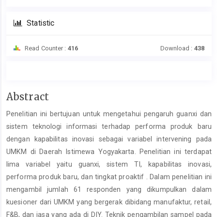
Statistic
Read Counter :
416
Download :
438
Main
Abstract
Article
Penelitian ini bertujuan untuk mengetahui pengaruh guanxi dan
Content
sistem teknologi informasi terhadap performa produk baru
dengan kapabilitas inovasi sebagai variabel intervening pada
UMKM di Daerah Istimewa Yogyakarta. Penelitian ini terdapat
lima variabel yaitu guanxi, sistem TI, kapabilitas inovasi,
performa produk baru, dan tingkat proaktif . Dalam penelitian ini
mengambil jumlah 61 responden yang dikumpulkan dalam
kuesioner dari UMKM yang bergerak dibidang manufaktur, retail,
F&B, dan jasa yang ada di DIY. Teknik pengambilan sampel pada