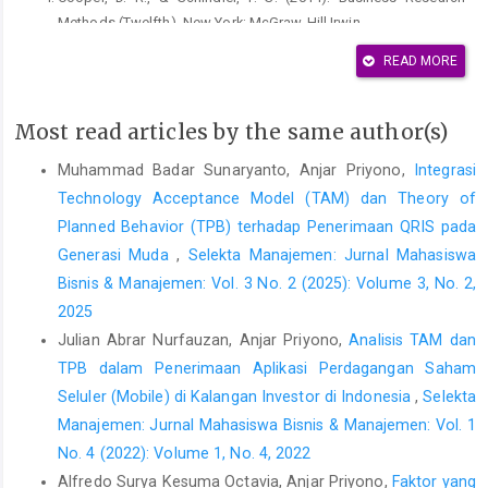
Methods (Twelfth). New York: McGraw-Hill Irwin.
Creswell, J. W. (2014). Qualitative, Quantitative, and Mixed
READ MORE
Methods Approaches (Fourth Edi). Newbury Park: SAGE
Publications, Inc.
Most read articles by the same author(s)
Cui, N., Wen, N., Xu, L., & Qin, Y. (2013). Contingent effects of
Muhammad Badar Sunaryanto, Anjar Priyono,
Integrasi
managerial guanxi on new product development success.
Journal of Business Research, 66(12), pp. 2522–2528.
Technology Acceptance Model (TAM) dan Theory of
https://doi.org/10.1016/j.jbusres.2013.05.044
Planned Behavior (TPB) terhadap Penerimaan QRIS pada
Generasi Muda
,
Selekta Manajemen: Jurnal Mahasiswa
Dai, L., Maksimov, V., Gilbert, B. A., & Fernhaber, S. A. (2014).
Entrepreneurial orientation and international scope: The
Bisnis & Manajemen: Vol. 3 No. 2 (2025): Volume 3, No. 2,
differential roles of innovativeness, proactiveness, and risk-
2025
taking. Journal of Business Venturing, 29(4), pp. 511–524.
Julian Abrar Nurfauzan, Anjar Priyono,
Analisis TAM dan
https://doi.org/10.1016/j.jbusvent.2013.07.004
TPB dalam Penerimaan Aplikasi Perdagangan Saham
Durmuşoǧlu, S. S., & Barczak, G. (2011). The use of information
Seluler (Mobile) di Kalangan Investor di Indonesia
,
Selekta
technology tools in new product development phases: Analysis
Manajemen: Jurnal Mahasiswa Bisnis & Manajemen: Vol. 1
of effects on new product innovativeness, quality, and market
No. 4 (2022): Volume 1, No. 4, 2022
performance. Industrial Marketing Management, 40(2), pp. 321–
Alfredo Surya Kesuma Octavia, Anjar Priyono,
Faktor yang