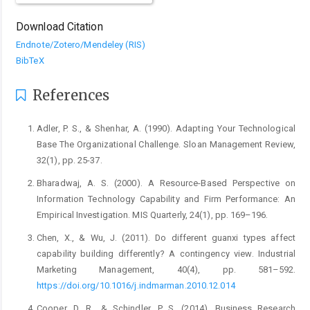
Download Citation
Endnote/Zotero/Mendeley (RIS)
BibTeX
References
Adler, P. S., & Shenhar, A. (1990). Adapting Your Technological
Base The Organizational Challenge. Sloan Management Review,
32(1), pp. 25-37.
Bharadwaj, A. S. (2000). A Resource-Based Perspective on
Information Technology Capability and Firm Performance: An
Empirical Investigation. MIS Quarterly, 24(1), pp. 169–196.
Chen, X., & Wu, J. (2011). Do different guanxi types affect
capability building differently? A contingency view. Industrial
Marketing Management, 40(4), pp. 581–592.
https://doi.org/10.1016/j.indmarman.2010.12.014
Cooper, D. R., & Schindler, P. S. (2014). Business Research