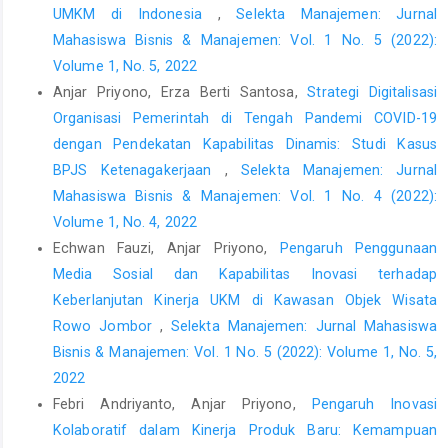
UMKM di Indonesia
,
Selekta Manajemen: Jurnal
Marketing, 72(4), 12–28.
https://doi.org/10.1509/jmkg.72.4.12
Mahasiswa Bisnis & Manajemen: Vol. 1 No. 5 (2022):
Ho, M., Woods, C., & Shepherd, D. (2013). Relationships in
Volume 1, No. 5, 2022
family business: The paradox of family organizations. In
Anjar Priyono, Erza Berti Santosa,
Strategi Digitalisasi
Relationships in Organizations: A Work Psychology Perspective.
Organisasi Pemerintah di Tengah Pandemi COVID-19
https://doi.org/10.1057/9781137280640
dengan Pendekatan Kapabilitas Dinamis: Studi Kasus
Joshi, K. D., Chi, L., Datta, A., & Han, S. (2010). Changing the
BPJS Ketenagakerjaan
,
Selekta Manajemen: Jurnal
competitive landscape: Continuous innovation through IT-
Mahasiswa Bisnis & Manajemen: Vol. 1 No. 4 (2022):
enabled knowledge capabilities. Information Systems
Volume 1, No. 4, 2022
Research, 21(3), pp. 472–495.
https://doi.org/10.1287/isre.1100.0298
Echwan Fauzi, Anjar Priyono,
Pengaruh Penggunaan
Media Sosial dan Kapabilitas Inovasi terhadap
Joshi, M. P., Das, S. R., & Mouri, N. (2015). Antecedents of
Keberlanjutan Kinerja UKM di Kawasan Objek Wisata
innovativeness in technology-based services (TBS): Peering
Rowo Jombor
,
Selekta Manajemen: Jurnal Mahasiswa
into the black box of entrepreneurial orientation. Decision
Sciences, 46(2), pp. 367–402.
Bisnis & Manajemen: Vol. 1 No. 5 (2022): Volume 1, No. 5,
https://doi.org/10.1111/deci.12126
2022
Febri Andriyanto, Anjar Priyono,
Pengaruh Inovasi
Kawakami, T., Barczak, G., & Durmuşoʇlu, S. S. (2015).
Information technology tools in new product development: The
Kolaboratif dalam Kinerja Produk Baru: Kemampuan