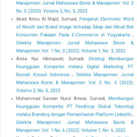
Manajemen: Jurnal Mahasiswa Bisnis & Manajemen: Vol. 2
terhadap Minat Pembelian Produk Sepatu Adidas Palsu melalui
No. 5 (2023): Volume 2, No. 5, 2023
Sikap sebagai Variabel Mediasi Studi Kasus Mahasiswa
Abad Amru Al Majid, Sumadi,
Pengaruh Electronic Word
Universitas Negeri Padang,” Banking and Management Review,
11(1), hal. 1569–1581. Tersedia pada:
of Mouth dan Brand Image terhadap Sikap dan Minat Beli
http://ojs.ekuitas.ac.id/index.php/bmr/article/view/502
.
Konsumen Pakaian Pada E-Commerce di Yogyakarta
,
Selekta Manajemen: Jurnal Mahasiswa Bisnis &
Firman, A. (2022) “The Effect of Country-of-Origin Brand Image
and Brand Product on Attitude in Choosing Smartphone
Manajemen: Vol. 1 No. 3 (2022): Volume 1, No. 3, 2022
Products,” Jurnal Manajemen Bisnis, 9(2), hal. 289–300.
Anisa Nur Hikmawati, Sumadi,
Strategi Membangun
Tersedia pada:
Keunggulan Kompetisi melalui Digital Marketing PT.
https://jurnal.fe.umi.ac.id/index.php/JMB/article/view/363
.
Rumah Konsul Indonesia
,
Selekta Manajemen: Jurnal
Fishbein, M. dan Ajzen, I. (1975) Belief, Attitude, Intention, and
Mahasiswa Bisnis & Manajemen: Vol. 2 No. 5 (2023):
Behavior: An Introduction to Theory and Research. Reading, MA:
Volume 2, No. 5, 2023
Addison-Wesley.
Muhammad Sansan Nurul Anwar, Sumadi,
Membangun
Ghozali, I. (2018) Aplikasi Analisis Multivarite dengan Program
Keunggulan Kompetisi PT Feedloop Global Teknologi
IBM SPSS 25. 9 ed. Semarang: Badan Penerbit Universitas
melalui Branding dengan Pemanfaatan Platform LinkedIn
,
Diponegoro.
Selekta Manajemen: Jurnal Mahasiswa Bisnis &
Han, H. dan Kim, Y. (2010) “An investigation of green hotel
Manajemen: Vol. 1 No. 6 (2022): Volume 1, No. 6, 2022
customers’ decision formation: Developing an extended model