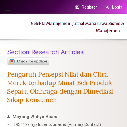
Quick
Register
Login
jump
Toggle
to
navigation
Selekta Manajemen: Jurnal Mahasiswa Bisnis &
page
Manajemen
content
Main
Navigation
Section Research Articles
Main
Content
Sidebar
Pengaruh Persepsi Nilai dan Citra
Merek terhadap Minat Beli Produk
Sepatu Olahraga dengan Dimediasi
Sikap Konsumen
Mayang Wahyu Buana
19311294@students.uii.ac.id
(Primary Contact)