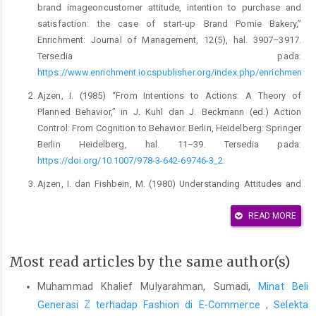
brand imageoncustomer attitude, intention to purchase and
satisfaction: the case of start-up Brand Pomie Bakery,”
Enrichment: Journal of Management, 12(5), hal. 3907–3917.
Tersedia pada:
https://www.enrichment.iocspublisher.org/index.php/enrichment/ar
Ajzen, I. (1985) “From Intentions to Actions: A Theory of
Planned Behavior,” in J. Kuhl dan J. Beckmann (ed.) Action
Control: From Cognition to Behavior. Berlin, Heidelberg: Springer
Berlin Heidelberg, hal. 11–39. Tersedia pada:
https://doi.org/10.1007/978-3-642-69746-3_2
.
Ajzen, I. dan Fishbein, M. (1980) Understanding Attitudes and
Predicting Social Behavior. Englewood: Prentice-Hall.
READ MORE
Arista, E.D. dan Astuti, S.R.T. (2011) “Analisis Pengaruh Iklan,
Kepercayaan Merek, dan Citra Merek terhadap Minat Beli
Konsumen,” Jurnal Ilmiah ASET, 13(1), hal. 37–45. Tersedia
Most read articles by the same author(s)
pada:
Muhammad Khalief Mulyarahman, Sumadi,
Minat Beli
https://journal.widyamanggala.ac.id/index.php/jurnalaset/article/v
Generasi Z terhadap Fashion di E-Commerce
,
Selekta
Bilhuda, U. dan Thamrin (2022) “Pengaruh Norma Subjektive