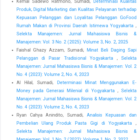
Kemal Sadewo Ratmono, Sumadi,
Determinasi Kualitas
of the theory of planned behavior,” International Journal of
Produk, Digital Marketing dan Kualitas Pelayanan terhadap
Hospitality Management, 29(4), hal. 659–668. Tersedia pada:
Kepuasan Pelanggan dan Loyalitas Pelanggan GoFood
https://doi.org/10.1016/j.ijhm.2010.01.001
.
Rumah Makan di Provinsi Daerah Istimewa Yogyakarta
,
Kotler, P. et al. (2012) The Gap Between the Vision for Marketing
Selekta Manajemen: Jurnal Mahasiswa Bisnis &
and Reality, MIT Sloan Management Review. Tersedia pada:
Manajemen: Vol. 3 No. 2 (2025): Volume 3, No. 2, 2025
https://sloanreview.mit.edu/article/the-gap-between-the-vision-
Faishal Ghazy Azzam, Sumadi,
Minat Beli Daging Sapi
for-marketing-and-reality/
(Diakses: 17 Mei 2023).
Pelanggan di Pasar Tradisional Yogyakarta
,
Selekta
Kotler, P. dan Keller, K.L. (2016) Marketing Management. 15 ed.
Manajemen: Jurnal Mahasiswa Bisnis & Manajemen: Vol. 2
London: Pearson Education Limited.
No. 4 (2023): Volume 2, No. 4, 2023
Kwak, M.-K., Lee, J. dan Cha, S.-S. (2021) “Senior Consumer
Al Hilal, Sumadi,
Determinasi Minat Menggunakan E-
Motivations and Perceived Value of Robot Service Restaurants
Money pada Generasi Milenial di Yogyakarta
,
Selekta
in Korea,” Sustainability, 13(5), hal. 2755. Tersedia pada:
Manajemen: Jurnal Mahasiswa Bisnis & Manajemen: Vol. 2
https://doi.org/10.3390/su13052755
.
No. 4 (2023): Volume 2, No. 4, 2023
Monroe, K.B. (1990) Pricing: Making Profitable Decisions. 2 ed.
Ryan Cahya Anindito, Sumadi,
Analisis Kepuasan dan
New York: McGraw Hill.
Pembelian Ulang Produk Pasta Gigi di Yogyakarta
,
MS, M. (2020) PERILAKU KONSUMSI PRODUK HIJAU: Perspektif
Selekta Manajemen: Jurnal Mahasiswa Bisnis &
Theory of Reasoned Action (TRA), Theory of Planned Behavior
Manajemen: Vol. 1 No. 2 (2022): Volume 1, No. 2, 2022