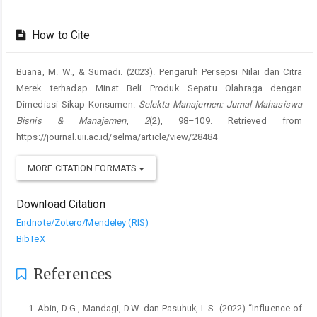
How to Cite
Buana, M. W., & Sumadi. (2023). Pengaruh Persepsi Nilai dan Citra
Merek terhadap Minat Beli Produk Sepatu Olahraga dengan
Dimediasi Sikap Konsumen.
Selekta Manajemen: Jurnal Mahasiswa
Bisnis & Manajemen
,
2
(2), 98–109. Retrieved from
https://journal.uii.ac.id/selma/article/view/28484
MORE CITATION FORMATS
Download Citation
Endnote/Zotero/Mendeley (RIS)
BibTeX
References
Abin, D.G., Mandagi, D.W. dan Pasuhuk, L.S. (2022) “Influence of