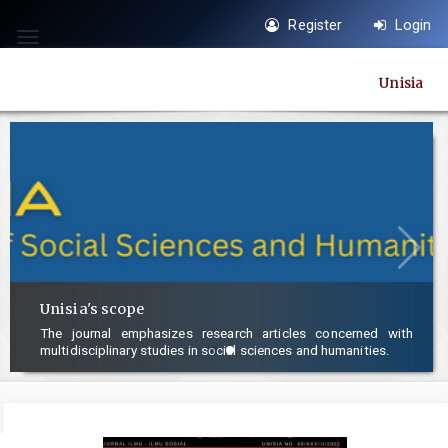
Quick
Register
Login
jump
Toggle
to
navigation
Unisia
page
content
Main
Navigation
Main
Content
Sidebar
Unisia's scope
The journal emphasizes research articles concerned with
multidisciplinary studies in social sciences and humanities.