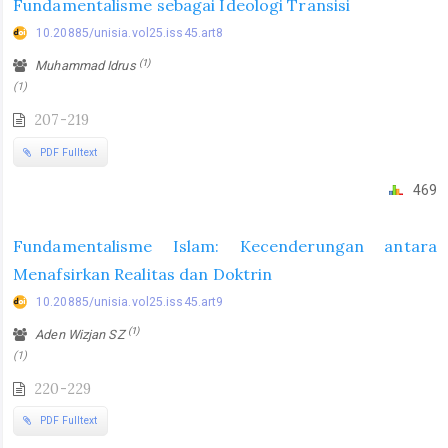
Fundamentalisme sebagai Ideologi Transisi
10.20885/unisia.vol25.iss45.art8
(1)
Muhammad Idrus
(1)
207-219
PDF Fulltext
469
Fundamentalisme Islam: Kecenderungan antara
Menafsirkan Realitas dan Doktrin
10.20885/unisia.vol25.iss45.art9
(1)
Aden Wizjan SZ
(1)
220-229
PDF Fulltext