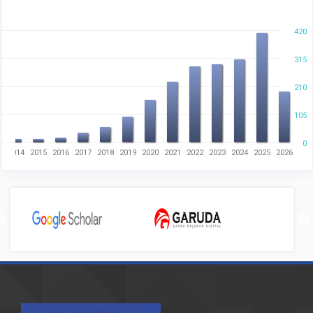
420
315
210
105
0
3
2014
2015
2016
2017
2018
2019
2020
2021
2022
2023
2024
2025
2026