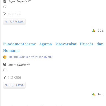
(1)
Agus Triyanta
(1)
182-192
PDF Fulltext
502
Fundamentalisme Agama Masyarakat Pluralis dan
Humanis
10.20885/unisia.vol25.iss45.art7
(1)
Imam Syafi'ie
(1)
193-206
PDF Fulltext
478