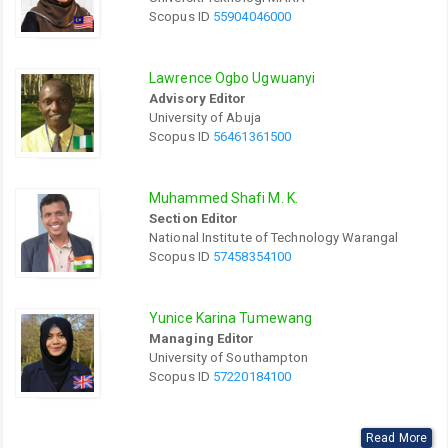
Scopus ID
55904046000
Lawrence Ogbo Ugwuanyi
Advisory Editor
University of Abuja
Scopus ID
56461361500
Muhammed Shafi M. K.
Section Editor
National Institute of Technology Warangal
Scopus ID
57458354100
Yunice Karina Tumewang
Managing Editor
University of Southampton
Scopus ID
57220184100
Read More