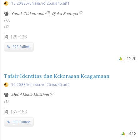
10.20885/unisia.vol25.iss45.art1
(1)
(2)
Yusak Tridarmanto
, Djaka Soetapa
(1) ,
(2)
129-136
PDF Fulltext
1270
Tafsir Identitas dan Kekerasan Keagamaan
10.20885/unisia.vol25.iss45.art2
(1)
Abdul Munir Mulkhan
(1)
137-153
PDF Fulltext
413