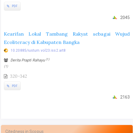
PDF
2045
Kearifan Lokal Tambang Rakyat sebagai Wujud
Ecoliteracy di Kabupaten Bangka
10.20885/iustum.vol23.iss2.art8
(1)
Derita Prapti Rahayu
(1)
320-342
PDF
2163
Citedness in Scopus