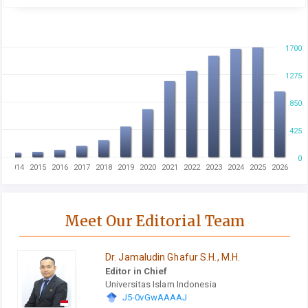
1700
1275
850
425
0
3
2014
2015
2016
2017
2018
2019
2020
2021
2022
2023
2024
2025
2026
Meet Our Editorial Team
Dr. Jamaludin Ghafur S.H., M.H.
Editor in Chief
Universitas Islam Indonesia
J5-0vGwAAAAJ