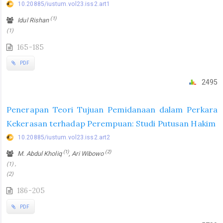
10.20885/iustum.vol23.iss2.art1
(1)
Idul Rishan
(1)
165-185
PDF
2495
Penerapan Teori Tujuan Pemidanaan dalam Perkara
Kekerasan terhadap Perempuan: Studi Putusan Hakim
10.20885/iustum.vol23.iss2.art2
(1)
(2)
M. Abdul Kholiq
, Ari Wibowo
(1) ,
(2)
186-205
PDF