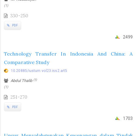
(1)
330-250
PDF
2499
Technology Transfer In Indonesia And China: A
Comparative Study
10.20885/iustum.vol23.iss2.art5
(1)
Abdul Thalib
(1)
251-270
PDF
1703
Unsur Menyalahgunakan Kewenangan dalam Tindak