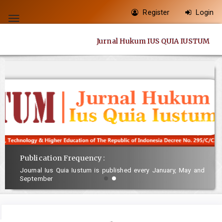
Quick
Register
Login
jump
Toggle
to
navigation
Jurnal Hukum IUS QUIA IUSTUM
page
content
Main
Navigation
Main
Content
Sidebar
Publication Frequency :
Journal Ius Quia Iustum is published every January, May and
September