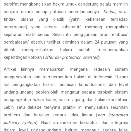
bersifat mengkondisikan hakim untuk cenderung selalu memilih
penjara dalam setiap putusan pemidanaannya.
Kedua,
sifat
tindak pidana yang diadili (yakni kekerasan terhadap
perempuan) yang secara substantif memang merupakan
kejahatan relatif serius. Selain itu, penggunaan teori retribusi/
pembalasan/ absolut terlihat dominan dalam 24 putusan yang
diteliti memperlihatkan hakim sudah memperhatikan
kepentingan korban (
offender protection oriented
).
Artikel lainnya memaparkan mengenai redesain sistem
pengangkatan dan pemberhentian hakim di Indonesia.
Dalam
hal pengangkatan hakim, landasan konstitusional dan level
undang-undang seolah-olah mengatur secara terpisah sistem
pengangkatan hakim karier, hakim agung, dan hakim konstitusi.
Lebih satu dekade ternyata praktik ini menyisakan sejumlah
problem dan berjalan secara tidak linear (
non integrated
judiciary system
). Hasil amandemen konstitusi dan integrasi
dalam level undang-undang, belum mengatur secara jelas