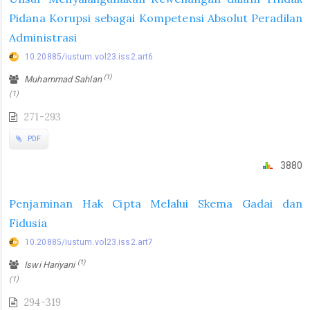
Pidana Korupsi sebagai Kompetensi Absolut Peradilan
Administrasi
10.20885/iustum.vol23.iss2.art6
(1)
Muhammad Sahlan
(1)
271-293
PDF
3880
Penjaminan Hak Cipta Melalui Skema Gadai dan
Fidusia
10.20885/iustum.vol23.iss2.art7
(1)
Iswi Hariyani
(1)
294-319